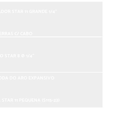
DOR STAR 11 GRANDE 1/4”
Carboneto de tungstênio
Esmerilhadeira elétrica
ERRAS C/ CABO
Esmerilhadeira pneumática
Carbide metal duro
 STAR 8 Ø 1/4”
Máquina de frisar pneus
Serra de raspagem
ODA DO ARO EXPANSIVO
Serra de raspagem de pneu
Serra de raspar pneu
 STAR 11 PEQUENA (S115-23)
Serra para raspa
Serra para raspar pneu na reforma de pneu
– FURO DE 1/2″