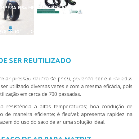
IMPEZA MS4 METAL C/ BOTÃO (PLÁSTICO)
BICO SOPRO P
/8" X 10"
CORDÃO FLUORESCENTE
ESCOVA LATONAD
/ LIMPEZA DE PNEUS
FURADEIRA CHICAGO REVERSÍVEL C
DE SER REUTILIZADO
rmar pressão dentro do pneu, podendo ser em variadas
 ELET. REVERSÍVEL 2600 RPM (PWR-4220)
FURADEIRA R
ser utilizado diversas vezes e com a mesma eficácia, pois
tilização em cerca de 700 passadas.
MARELO GRANDE 245MM X 25MM
GIZ AMARELO GRANDE 
 resistência a altas temperaturas; boa condução de
de maneira eficiente; é flexível; apresenta rapidez na
fazem do uso do saco de ar uma solução ideal.
Z AMARELO PEQUENO CX C/ 12 PÇS
GIZ BRANCO ESCOLAR 