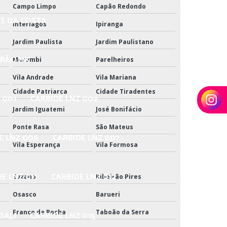
Campo Limpo
Capão Redondo
ES DA COSTA
Interlagos
Ipiranga
Jardim Paulista
Jardim Paulistano
DRÃO MK
Morumbi
Parelheiros
Vila Andrade
Vila Mariana
Cidade Patriarca
Cidade Tiradentes
 001
CARBIDE LNZ 002
Jardim Iguatemi
José Bonifácio
Ponte Rasa
São Mateus
E LNZ 006
CARBIDE LNZ 007
Vila Esperança
Vila Formosa
E LNZ 011
CARBIDE LNZ 012
Suzano
Ribeirão Pires
Osasco
Barueri
Franco da Rocha
Taboão da Serra
IAL)
CARBIDE LNZ 015