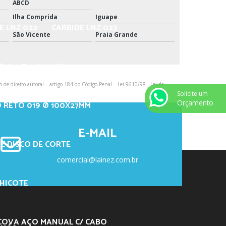
ABCD
Ilha Comprida
Iguape
E LNZ 022
CARBIDE LNZ 023
São Vicente
Praia Grande
O 017 Ø 52X27MM
o de direito autoral – artigo 184 do Código Penal –
Lei 9610/98 - Lei de
Solicite um
Orçamento
O RETO 019 Ø 100X27MM
E-MAIL
Z DISCO DE CORTE
comercial@lainez.com.br
CHICOTE
COVA AÇO MANUAL C/ CABO