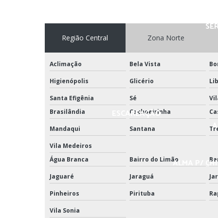
SER
Região Central
Zona Norte
Aclimação
Bela Vista
Bo
Higienópolis
Glicério
Li
Santa Efigênia
Sé
Vi
ESCAREAÇÃO
Brasilândia
Cachoeirinha
Ca
A
Mandaqui
Santana
Tr
Vila Medeiros
Água Branca
Bairro do Limão
Ba
ALMA P/ CHI
Jaguaré
Jaraguá
Jar
Pinheiros
Pirituba
Ra
Vila Sonia