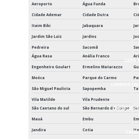
Aeroporto
Água Funda
Br
Cidade Ademar
Cidade Dutra
Ci
Itaim Bibi
Jabaquara
Ja
Jardim São Luiz
Jardins
Jo
Pedreira
Sacomã
Sa
Água Rasa
Anália Franco
Ar
CAPA P
Engenheiro Goulart
Ermelino Matarazzo
Gu
Moóca
Parque do Carmo
Pa
CARBIDE LN
São Miguel Paulista
Sapopemba
Ta
Vila Matilde
Vila Prudente
CARBIDE L
São Caetano do sul
São Bernardo do Campo
Sa
Mauá
Embu
Em
Jandira
Cotia
It
CARBI