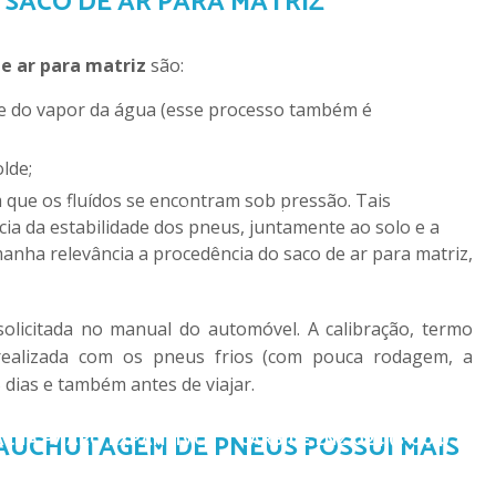
SACO DE AR PARA MATRIZ
BRANCO GRANDE 245MM X 25MM
GIZ BRANCO GRANDE F
de ar para matriz
são:
O PEQUENO CX C/ 12 PÇS
LANTERNA DE CABEÇA C/ LÂMP
lde;
INSPEÇÃO RECARREGÁVEL 10W - 600LM (SGT-8502)
MAR
ia da estabilidade dos pneus, juntamente ao solo e a
amanha relevância a procedência do saco de ar para matriz,
MARTELO T. BOLA
SOVELA
olicitada no manual do automóvel. A calibração, termo
 realizada com os pneus frios (com pouca rodagem, a
 dias e também antes de viajar.
CHA P/ ARO EXPANSIVO
CARBIDE LNZ 024 (S-004)
C
AUCHUTAGEM DE PNEUS POSSUI MAIS