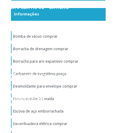
ARA LIMPEZA MS 02 – GATILHO
Informações
A PARA MÁQUINA DE LIMPEZA
Bomba de vácuo comprar
Borracha de drenagem comprar
P-9790 - C/ 2000 RPM
Borracha para aro expansivo comprar
Carboneto de tungstênio preço
EVERSÍVEL PNEUMÁTICA
Desmoldante para envelope comprar
FINO 300MM X 20MM
Escova circular latonada
Escova de aço emborrachada
- CX C/ 50 UNID
Esmerilhadeira elétrica comprar