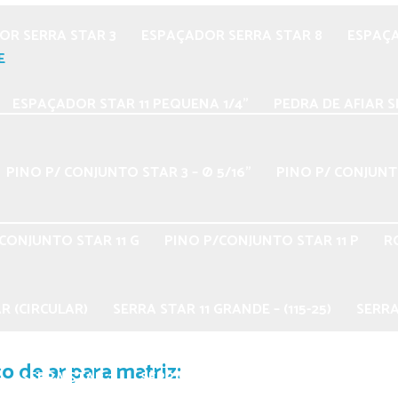
OR SERRA STAR 3
ESPAÇADOR SERRA STAR 8
ESPAÇA
E
ESPAÇADOR STAR 11 PEQUENA 1/4”
PEDRA DE AFIAR S
PINO P/ CONJUNTO STAR 3 – Ø 5/16”
PINO P/ CONJUNTO
CONJUNTO STAR 11 G
PINO P/CONJUNTO STAR 11 P
R
R (CIRCULAR)
SERRA STAR 11 GRANDE – (115-25)
SERRA
 de ar para matriz:
SERRA STAR 2
SERRA STAR 3
SERRA STAR 5 – R 5 