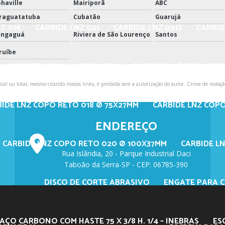
phaville
Mairiporã
ABC
raguatatuba
Cubatão
Guarujá
Z 016
CARBIDE LNZ 021
CARBIDE LNZ 021S
CARBID
ngaguá
Riviera de São Lourenço
Santos
ruíbe
CARBIDE LNZ 024 (PIRULITO)
CARBIDE LNZ COPO RET
ial ou total, mesmo citando nossos links, é proibida sem a autorização do autor. Crime de violaçã
BIDE LNZ COPO RETO 018 Ø 75X27MM
CARBIDE LNZ COP
ENDEREÇO
CARBIDE LNZ COPO RETO 020 Ø 100X37MM
CARBIDE LN
Rua Islândia, 20 - Parque Industrial Daci
Taboão da Serra-SP - CEP: 06785-390
DISCO DE CORTE ABRASIVO
ENGATE PARA 
AÇO CARBONO COM HASTE 75 X 3/8 H. 1/4 – INEBRAS
ES