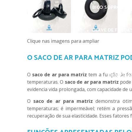
BICO SOPRO DE L
CHAVE DE FENDA 3
Clique nas imagens para ampliar
ESPUMA P
O SACO DE AR PARA MATRIZ PO
O
saco de ar para matriz
tem a função de fo
FURADEIRA
temperaturas. O
saco de ar para matriz
pode 
evidencia vida prolongada, com capacidade de u
GIZ A
O
saco de ar para matriz
demonstra ótima
temperaturas; é impermeável; retém a pressão 
recuperação de sua elasticidade. Esses fatores 
GI