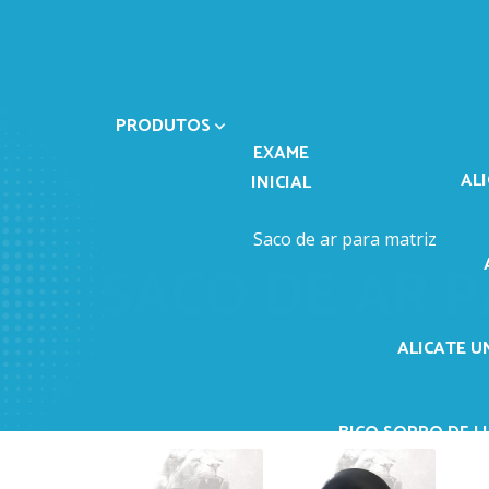
PRODUTOS
EXAME
AL
INICIAL
Home
Informações
Saco de ar para matriz
SACO DE AR 
ALICATE U
BICO SOPRO DE LI