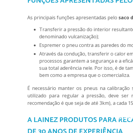
FUNÇÕES APRESENTADAS PELO 
GIZ 
As principais funções apresentadas pelo
saco 
Transferir a pressão do interior resultante do vapor da água (esse processo também é
GIZ BRANC
denominado vulcanização);
Espremer o pneu contra as paredes do mo
Através da condução, transferir o calor em que os fluídos se encontram sob pressão. Tais
LANTERNA DE 
processos garantem a segurança e a eficác
sua total aderência nele. Por isso, é de t
bem como a empresa que o comercializa.
É necessário manter os pneus na calibração s
utilizado para regular a pressão, deve ser
recomendação é que seja de até 3km), a cada 15
RASPAGEM
BORRA
A LAINEZ PRODUTOS PARA REC
DE 30 ANOS DE EXPERIÊNCIA