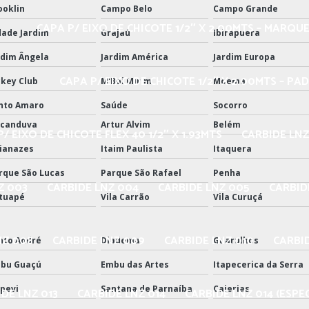
ooklin
Campo Belo
Campo Grande
CAPA P/ EIXO DE CHICOTE 1/2″ X 2.00MTS – MARQU
dade Jardim
Grajaú
Ibirapuera
rdim Ângela
Jardim América
Jardim Europa
CAPA P/ EIXO DE CHICOTE 1/2″ X 2.00MTS – PA
ckey Club
M'Boi Mirim
Moema
nto Amaro
Saúde
Socorro
icanduva
Artur Alvim
Belém
/ EIXO DE CHICOTE FLEX 40 1/2″ X 1.93MTS
CARBIDE LNZ
ianazes
Itaim Paulista
Itaquera
rque São Lucas
Parque São Rafael
Penha
Z 003
CARBIDE LNZ 004
CARBIDE LNZ 005
CARBID
tuapé
Vila Carrão
Vila Curuçá
NZ 008
CARBIDE LNZ 009
CARBIDE LNZ 010
CARBID
nto André
Diadema
Guarulhos
bu Guaçú
Embu das Artes
Itapecerica da Serra
apevi
Santana de Parnaíba
Caierias
DE LNZ 013
CARBIDE LNZ 014
CARBIDE LNZ 014 (ESPEC