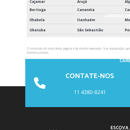
Cajamar
Arujá
Al
Bertioga
Cananéia
Ca
CARBIDE LN
Ilhabela
Itanhaém
Mo
Ubatuba
São Sebastião
Pe
O conteúdo do texto desta página é de direito reservado. Sua reprodução, parc
direitos autorais
.
CAR
CONTATE-NOS
11 4380-8241
ESCOVA 