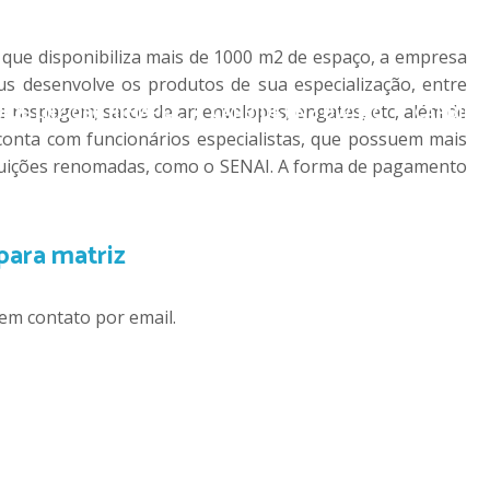
LNZ 026 (S-006)
CARBIDE LNZ 027 (TECTYRES)
CARBI
ue disponibiliza mais de 1000 m2 de espaço, a empresa
 desenvolve os produtos de sua especialização, entre
IDE LNZ 030 HIMAPEL
CARBIDE LNZ DW 150
CARBIDE 
de raspagem; sacos de ar; envelopes; engates, etc, além de
 conta com funcionários especialistas, que possuem mais
ituições renomadas, como o SENAI. A forma de pagamento
CARBIDE LNZ PL-64 – RETO
CONJUNTO DE RASPA ROBÔ 
para matriz
ONJUNTO DE RASPA STAR 3 – FURO DE (32 MM)
CONJUNTO
em contato por email.
CONJUNTO DE SERRA STAR 5 – 1/2″
CONJUNTO DE SERRA
O DESBASTADOR P/ TORNO DE RASPA
ESPAÇADOR P/ S