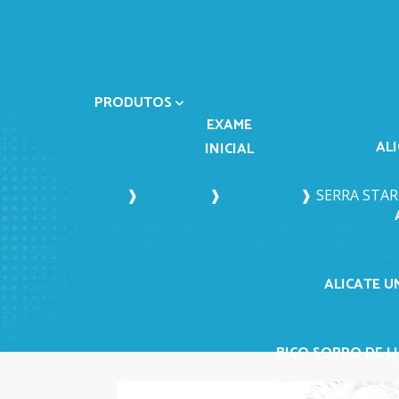
PRODUTOS
EXAME
AL
INICIAL
Home
❱
Produtos
❱
Raspagem
❱
SERRA STAR
SERRA STAR 3
ALICATE U
BICO SOPRO DE LI