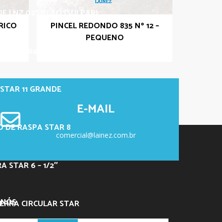
DE LNZ 027 RETO (SULPAR)
RICO
PINCEL REDONDO 835 Nº 12 –
PEQUENO
LNZ PL-64 – ANGULAR
STAR 11 GRANDE
E-MAIL
 DE RASPA STAR 8
comercial@lainez.com.br
 STAR 6 – 1/2″
 NÓS
ERRA CIRCULAR STAR