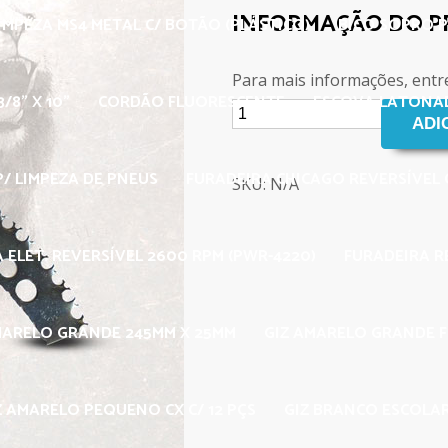
INFORMAÇÃO DO 
IMPEZA MS4 METAL C/ BOTÃO (PLÁSTICO)
BICO SOPRO P
Para mais informações, entr
/8" X 10"
CORDÃO FLUORESCENTE
ESCOVA LATONAD
/ LIMPEZA DE PNEUS
FURADEIRA CHICAGO REVERSÍVEL C
SKU: N/A
 ELET. REVERSÍVEL 2600 RPM (PWR-4220)
FURADEIRA R
MARELO GRANDE 245MM X 25MM
GIZ AMARELO GRANDE 
Z AMARELO PEQUENO CX C/ 12 PÇS
GIZ BRANCO ESCOLAR 