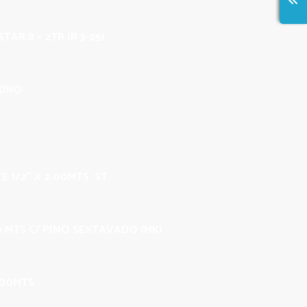
TAR 8 – 2TR (R 3-25)
IDRO
E 1/2″ X 2.00MTS. ST
00 MTS C/ PINO SEXTAVADO (MK)
.00MTS