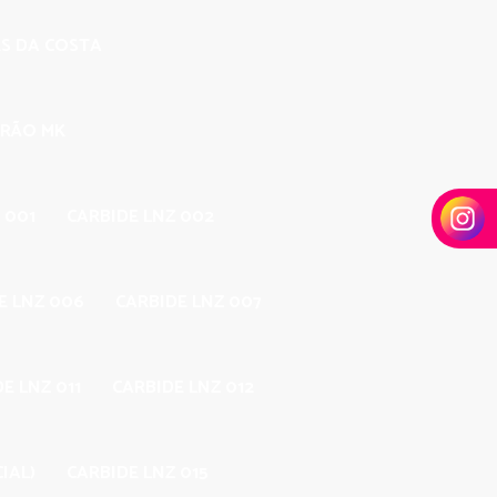
ES DA COSTA
DRÃO MK
 001
CARBIDE LNZ 002
E LNZ 006
CARBIDE LNZ 007
E LNZ 011
CARBIDE LNZ 012
IAL)
CARBIDE LNZ 015