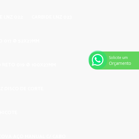
E LNZ 022
CARBIDE LNZ 023
O 017 Ø 52X27MM
Solicite um
Orçamento
O RETO 019 Ø 100X27MM
Z DISCO DE CORTE
CHICOTE
COVA AÇO MANUAL C/ CABO