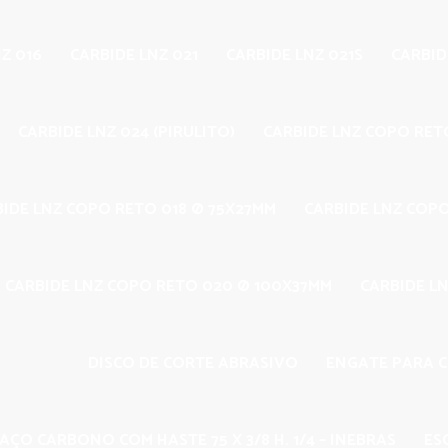
Z 016
CARBIDE LNZ 021
CARBIDE LNZ 021S
CARBID
CARBIDE LNZ 024 (PIRULITO)
CARBIDE LNZ COPO RET
BIDE LNZ COPO RETO 018 Ø 75X27MM
CARBIDE LNZ COP
CARBIDE LNZ COPO RETO 020 Ø 100X37MM
CARBIDE LN
DISCO DE CORTE ABRASIVO
ENGATE PARA 
AÇO CARBONO COM HASTE 75 X 3/8 H. 1/4 – INEBRAS
ES