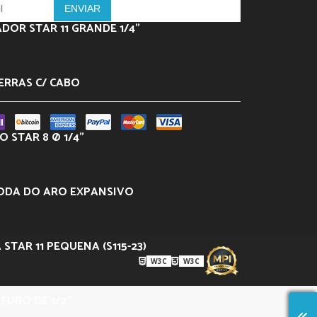
DOR STAR 11 GRANDE 1/4”
ERRAS C/ CABO
 STAR 8 Ø 1/4”
ODA DO ARO EXPANSIVO
 STAR 11 PEQUENA (S115-23)
W3C
W3C
– FURO DE 1/2″