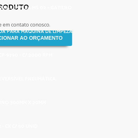
PRODUTO
ARA LIMPEZA MS 02 – GATILHO
e em contato conosco.
A PARA MÁQUINA DE LIMPEZA
P-9790 - C/ 2000 RPM
EVERSÍVEL PNEUMÁTICA
FINO 300MM X 20MM
- CX C/ 50 UNID