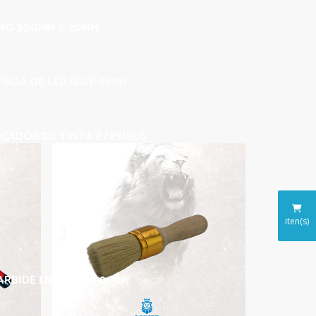
INO 300MM X 20MM
ADA DE LED (SGT-8510)
CADOR DE TINTA P/ PNEUS
iten(s)
ARBIDE LNZ 025 (S-002)