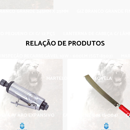
BRANCO GRANDE 245MM X 25MM
GIZ BRANCO GRANDE F
O PEQUENO CX C/ 12 PÇS
LANTERNA DE CABEÇA C/ LÂMP
RELAÇÃO DE PRODUTOS
INSPEÇÃO RECARREGÁVEL 10W - 600LM (SGT-8502)
MAR
MARTELO T. BOLA
SOVELA
CHA P/ ARO EXPANSIVO
CARBIDE LNZ 024 (S-004)
C