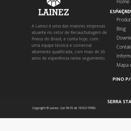
Home
Sobre 
ESPAÇAD
Produ
A Lainez é uma das maiores empresas
Blog
atuante no setor de Recauchutagem de
Downl
Pneus do Brasil, e conta hoje, com
uma equipe técnica e comercial
Contat
altamente qualificada, com mais de 30
Infor
anos de experiência neste seguimento.
Mapa d
PINO P/
SERRA STA
Copyright © Lainez. (Lei 9610 de 19/02/1998)