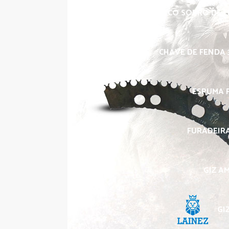
BICO SOPRO DE L
CHAVE DE FENDA 3
ESPUMA P
FURADEIRA
GIZ A
GI