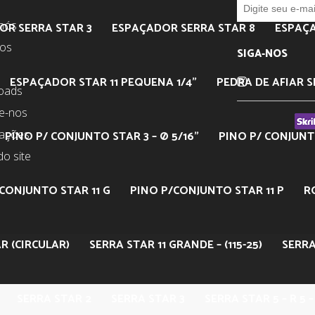
nós
OR SERRA STAR 3
ESPAÇADOR SERRA STAR 8
ESPAÇA
tos
SIGA-NOS
ESPAÇADOR STAR 11 PEQUENA 1/4”
PEDRA DE AFIAR S
oads
e-nos
mações
PINO P/ CONJUNTO STAR 3 – Ø 5/16”
PINO P/ CONJUNTO
o site
CONJUNTO STAR 11 G
PINO P/CONJUNTO STAR 11 P
R
R (CIRCULAR)
SERRA STAR 11 GRANDE – (115-25)
SERRA
SERRA STAR 2
SERRA STAR 3
SERRA STAR 5 – R 5 