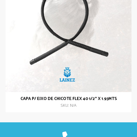
CAPA P/ EIXO DE CHICOTE FLEX 40 1/2″ X 1.93MTS
SKU: N/A