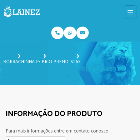
Home
❱
Produtos
❱
Vulcanização
❱
BORRACHINHA P/ BICO PREND. S263
BORRACHINHA P/ BICO PREND. S263
INFORMAÇÃO DO PRODUTO
Para mais informações entre em contato conosco