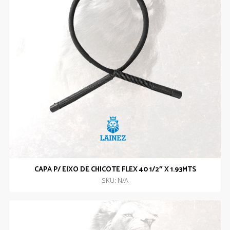
CAPA P/ EIXO DE CHICOTE FLEX 40 1/2″ X 1.93MTS
SKU: N/A