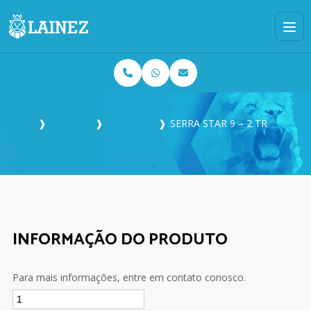
Home
❱
Produtos
❱
Raspagem
❱
SERRA STAR 9 – 2 TR
SERRA STAR 9 – 2 TR
INFORMAÇÃO DO PRODUTO
Para mais informações, entre em contato conosco.