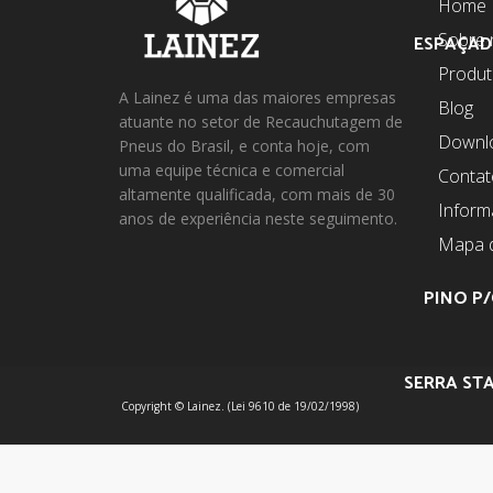
Home
Sobre 
ESPAÇAD
Produ
A Lainez é uma das maiores empresas
Blog
atuante no setor de Recauchutagem de
Downl
Pneus do Brasil, e conta hoje, com
uma equipe técnica e comercial
Contat
altamente qualificada, com mais de 30
Infor
anos de experiência neste seguimento.
Mapa d
PINO P/
SERRA STA
Copyright © Lainez. (Lei 9610 de 19/02/1998)