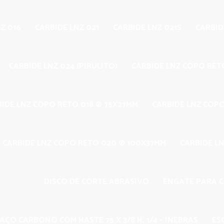
Z 016
CARBIDE LNZ 021
CARBIDE LNZ 021S
CARBID
CARBIDE LNZ 024 (PIRULITO)
CARBIDE LNZ COPO RET
BIDE LNZ COPO RETO 018 Ø 75X27MM
CARBIDE LNZ COP
CARBIDE LNZ COPO RETO 020 Ø 100X37MM
CARBIDE LN
DISCO DE CORTE ABRASIVO
ENGATE PARA 
AÇO CARBONO COM HASTE 75 X 3/8 H. 1/4 – INEBRAS
ES