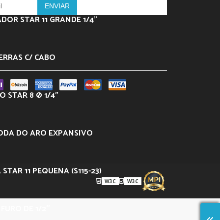
DOR STAR 11 GRANDE 1/4”
ERRAS C/ CABO
 STAR 8 Ø 1/4”
ODA DO ARO EXPANSIVO
 STAR 11 PEQUENA (S115-23)
W3C
W3C
– FURO DE 1/2″