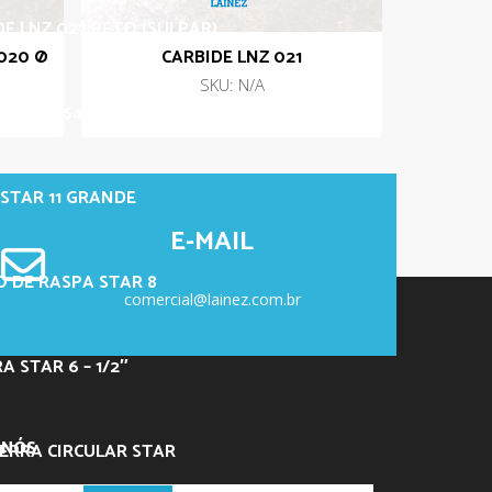
DE LNZ 027 RETO (SULPAR)
020 Ø
CARBIDE LNZ 021
SKU: N/A
LNZ PL-64 – ANGULAR
STAR 11 GRANDE
E-MAIL
 DE RASPA STAR 8
comercial@lainez.com.br
 STAR 6 – 1/2″
 NÓS
ERRA CIRCULAR STAR