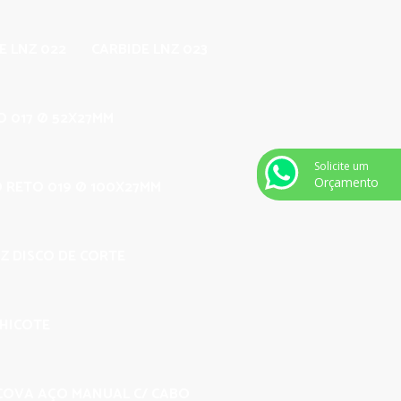
E LNZ 022
CARBIDE LNZ 023
O 017 Ø 52X27MM
Solicite um
Orçamento
O RETO 019 Ø 100X27MM
Z DISCO DE CORTE
CHICOTE
COVA AÇO MANUAL C/ CABO