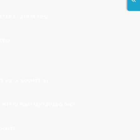
TAR 8 – 2TR (R 3-25)
IDRO
E 1/2″ X 2.00MTS. ST
00 MTS C/ PINO SEXTAVADO (MK)
.00MTS