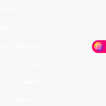
ES DA COSTA
DRÃO MK
 001
CARBIDE LNZ 002
E LNZ 006
CARBIDE LNZ 007
E LNZ 011
CARBIDE LNZ 012
IAL)
CARBIDE LNZ 015