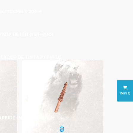
INO 300MM X 20MM
ADA DE LED (SGT-8510)
CADOR DE TINTA P/ PNEUS
iten(s)
ARBIDE LNZ 025 (S-002)