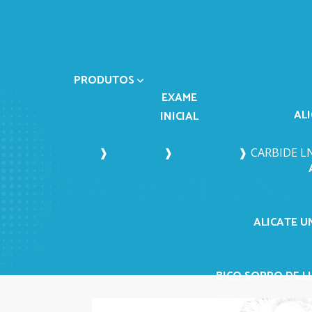
PRODUTOS
EXAME
AL
INICIAL
Home
❱
Produtos
❱
Escareação
❱
CARBIDE L
CARBIDE LNZ 
ALICATE U
BICO SOPRO DE LI