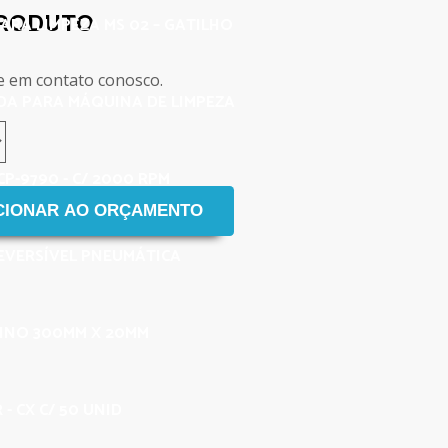
PRODUTO
ARA LIMPEZA MS 02 – GATILHO
e em contato conosco.
A PARA MÁQUINA DE LIMPEZA
P-9790 - C/ 2000 RPM
EVERSÍVEL PNEUMÁTICA
FINO 300MM X 20MM
- CX C/ 50 UNID