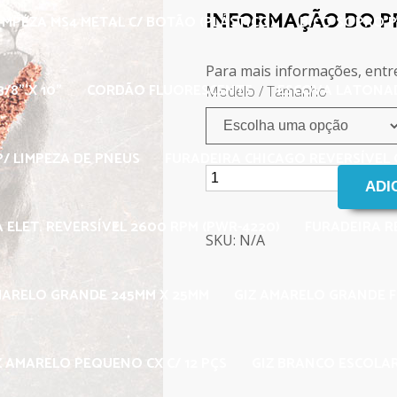
INFORMAÇÃO DO 
IMPEZA MS4 METAL C/ BOTÃO (PLÁSTICO)
BICO SOPRO P
Para mais informações, entr
/8" X 10"
CORDÃO FLUORESCENTE
ESCOVA LATONAD
Modelo / Tamanho
/ LIMPEZA DE PNEUS
FURADEIRA CHICAGO REVERSÍVEL C
 ELET. REVERSÍVEL 2600 RPM (PWR-4220)
FURADEIRA R
SKU: N/A
MARELO GRANDE 245MM X 25MM
GIZ AMARELO GRANDE 
Z AMARELO PEQUENO CX C/ 12 PÇS
GIZ BRANCO ESCOLAR 