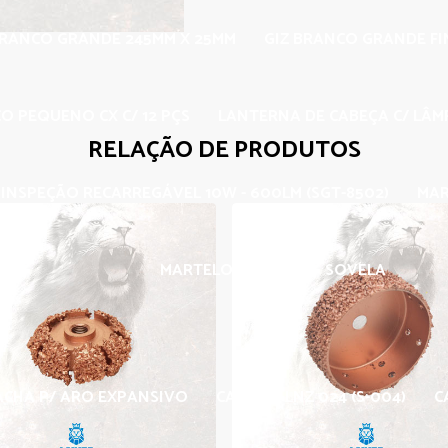
BRANCO GRANDE 245MM X 25MM
GIZ BRANCO GRANDE F
O PEQUENO CX C/ 12 PÇS
LANTERNA DE CABEÇA C/ LÂMP
RELAÇÃO DE PRODUTOS
INSPEÇÃO RECARREGÁVEL 10W - 600LM (SGT-8502)
MAR
MARTELO T. BOLA
SOVELA
CHA P/ ARO EXPANSIVO
CARBIDE LNZ 024 (S-004)
C