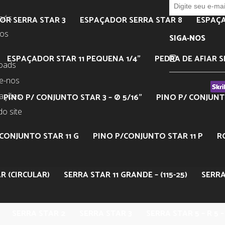
nós
OR SERRA STAR 3
ESPAÇADOR SERRA STAR 8
ESPAÇA
tos
SIGA-NOS
ESPAÇADOR STAR 11 PEQUENA 1/4”
PEDRA DE AFIAR S
oads
e-nos
mações
PINO P/ CONJUNTO STAR 3 – Ø 5/16”
PINO P/ CONJUNTO
o site
CONJUNTO STAR 11 G
PINO P/CONJUNTO STAR 11 P
R
R (CIRCULAR)
SERRA STAR 11 GRANDE – (115-25)
SERRA
SERRA STAR 2
SERRA STAR 3
SERRA STAR 5 – R 5 