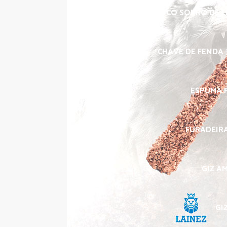
BICO SOPRO DE L
CHAVE DE FENDA 3
ESPUMA P
FURADEIRA
GIZ A
GI