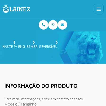
Home
❱
Produtos
❱
Escareação
❱
HASTE P/ ENG. ESMER. REVERSÍVEL
HASTE P/ ENG. ESMER. REVERSÍVEL
INFORMAÇÃO DO PRODUTO
Para mais informações, entre em contato conosco.
Modelo / Tamanho