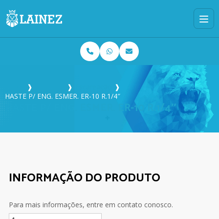
Home
❱
Produtos
❱
Escareação
❱
HASTE P/ ENG. ESMER. ER-10 R.1/4″
HASTE P/ ENG. ESMER. ER-10 R.1/4″
INFORMAÇÃO DO PRODUTO
Para mais informações, entre em contato conosco.