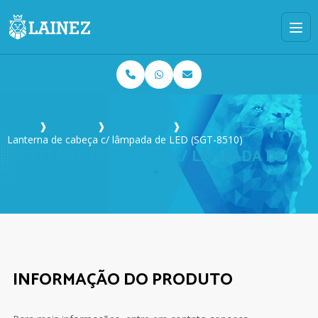
Home
❱
Produtos
❱
Exame Inicial
❱
Lanterna de cabeça c/ lâmpada de LED (SGT-8510)
LANTERNA DE CABEÇA C/ LÂMPADA DE
LED (SGT-8510)
INFORMAÇÃO DO PRODUTO