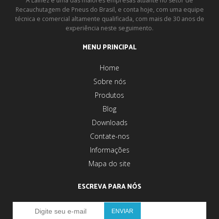
A Lainez é uma das maiores empresas atuante no setor de
Recauchutagem de Pneus do Brasil, e conta hoje, com uma equipe
técnica e comercial altamente qualificada, com mais de 30 anos de
experiência neste seguimento.
MENU PRINCIPAL
Home
Sobre nós
Produtos
Blog
Downloads
Contate-nos
Informações
Mapa do site
ESCREVA PARA NÓS