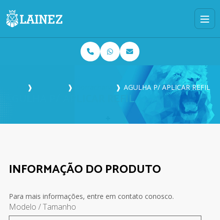
Home
❱
Produtos
❱
Borracharia
❱
AGULHA P/ APLICAR REFIL
AGULHA P/ APLICAR REFIL
INFORMAÇÃO DO PRODUTO
Para mais informações, entre em contato conosco.
Modelo / Tamanho