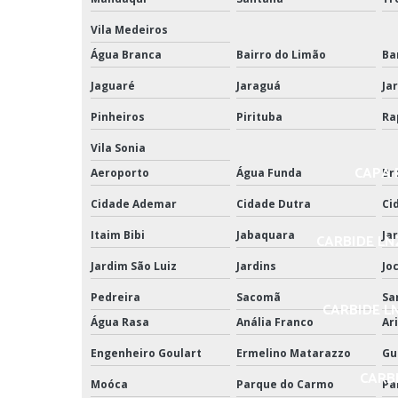
Vila Medeiros
Água Branca
Bairro do Limão
Ba
Jaguaré
Jaraguá
Jar
Pinheiros
Pirituba
Ra
Vila Sonia
CAPA P
Aeroporto
Água Funda
Br
Cidade Ademar
Cidade Dutra
Ci
Itaim Bibi
Jabaquara
Ja
CARBIDE LN
Jardim São Luiz
Jardins
Jo
Pedreira
Sacomã
Sa
CARBIDE L
Água Rasa
Anália Franco
Ar
Engenheiro Goulart
Ermelino Matarazzo
Gu
CARBI
Moóca
Parque do Carmo
Pa