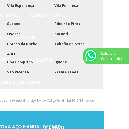
Vila Esperança
Vila Formosa
E LNZ 022
CARBIDE LNZ 023
Suzano
Ribeirão Pires
Osasco
Barueri
O 017 Ø 52X27MM
Franco da Rocha
Taboão da Serra
Solicite um
ABCD
Orçamento
O RETO 019 Ø 100X27MM
Ilha Comprida
Iguape
São Vicente
Praia Grande
Z DISCO DE CORTE
o de direito autoral – artigo 184 do Código Penal –
Lei 9610/98 - Lei de
CHICOTE
COVA AÇO MANUAL C/ CABO
E-MAIL