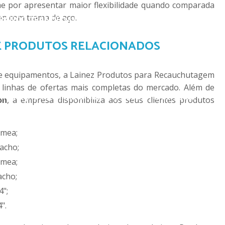
 por apresentar maior flexibilidade quando comparada
n com trama de aço.
BRANCO GRANDE 245MM X 25MM
GIZ BRANCO GRANDE F
 E PRODUTOS RELACIONADOS
O PEQUENO CX C/ 12 PÇS
LANTERNA DE CABEÇA C/ LÂMP
e equipamentos, a Lainez Produtos para Recauchutagem
linhas de ofertas mais completas do mercado. Além de
INSPEÇÃO RECARREGÁVEL 10W - 600LM (SGT-8502)
MAR
on
, a empresa disponibiliza aos seus clientes produtos
êmea;
MARTELO T. BOLA
SOVELA
acho;
êmea;
acho;
4";
CHA P/ ARO EXPANSIVO
CARBIDE LNZ 024 (S-004)
C
".