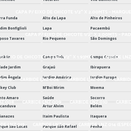
CAPA P/ EIXO DE CHICOTE 1/2″ X 2.00MTS – MARQU
rra Funda
Alto da Lapa
Alto de Pinheiros
dim Bonfiglioli
Lapa
Pacaembú
CAPA P/ EIXO DE CHICOTE 1/2″ X 2.00MTS – PA
poso Tavares
Rio Pequeno
São Domingos
/ EIXO DE CHICOTE FLEX 40 1/2″ X 1.93MTS
CARBIDE LNZ
ooklin
Campo Belo
Campo Grande
dade Jardim
Grajaú
Ibirapuera
rdim Ângela
Jardim América
Jardim Europa
Z 003
CARBIDE LNZ 004
CARBIDE LNZ 005
CARBID
ckey Club
M'Boi Mirim
Moema
nto Amaro
Saúde
Socorro
NZ 008
CARBIDE LNZ 009
CARBIDE LNZ 010
CARBID
icanduva
Artur Alvim
Belém
ianazes
Itaim Paulista
Itaquera
DE LNZ 013
CARBIDE LNZ 014
CARBIDE LNZ 014 (ESPEC
rque São Lucas
Parque São Rafael
Penha