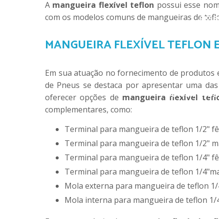
A
mangueira flexível teflon
possui esse nome
com os modelos comuns de mangueiras de teflo
GIZ 
MANGUEIRA FLEXÍVEL TEFLON
GIZ BRANC
Em sua atuação no fornecimento de produtos 
de Pneus se destaca por apresentar uma das 
LANTERNA DE 
oferecer opções de
mangueira flexível tefl
complementares, como:
Terminal para mangueira de teflon 1/2" f
Terminal para mangueira de teflon 1/2" m
Terminal para mangueira de teflon 1/4" f
Terminal para mangueira de teflon 1/4"m
RASPAGEM
Mola externa para mangueira de teflon 1/
BORRA
Mola interna para mangueira de teflon 1/4