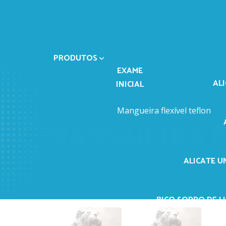
PRODUTOS
EXAME
AL
INICIAL
Home
Informações
Mangueira flexível teflon
MANGUEIRA F
ALICATE U
BICO SOPRO DE LI