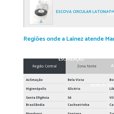
ESCOVA CIRCULAR LATONAD
SER
Regiões onde a Lainez atende Mang
ESCAREAÇÃO
A
Região Central
Zona Norte
Aclimação
Bela Vista
Bo
ALMA P/ CHI
Higienópolis
Glicério
Li
Santa Efigênia
Sé
Vi
Brasilândia
Cachoeirinha
Ca
Mandaqui
Santana
Tr