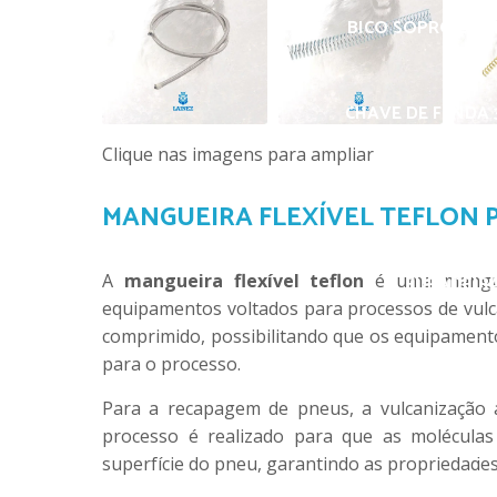
BICO SOPRO DE L
CHAVE DE FENDA 3
Clique nas imagens para ampliar
ESPUMA P
MANGUEIRA FLEXÍVEL TEFLON 
A
mangueira flexível teflon
é uma mangue
FURADEIRA
equipamentos voltados para processos de vulc
comprimido, possibilitando que os equipamento
para o processo.
GIZ A
Para a recapagem de pneus, a vulcanização a
processo é realizado para que as molécula
GI
superfície do pneu, garantindo as propriedades