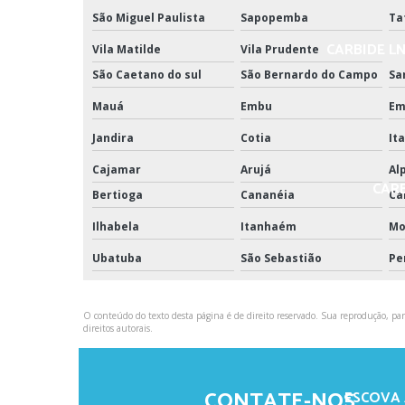
São Miguel Paulista
Sapopemba
Ta
CARBIDE LN
Vila Matilde
Vila Prudente
São Caetano do sul
São Bernardo do Campo
Sa
Mauá
Embu
Em
Jandira
Cotia
It
Cajamar
Arujá
Al
CAR
Bertioga
Cananéia
Ca
Ilhabela
Itanhaém
Mo
Ubatuba
São Sebastião
Pe
O conteúdo do texto desta página é de direito reservado. Sua reprodução, parc
direitos autorais
.
CONTATE-NOS
ESCOVA 