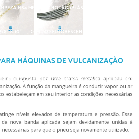
IMPEZA MS4 METAL C/ BOTÃO (PLÁSTICO)
BICO SOPRO P
/8" X 10"
CORDÃO FLUORESCENTE
ESCOVA LATONAD
/ LIMPEZA DE PNEUS
FURADEIRA CHICAGO REVERSÍVEL C
PARA MÁQUINAS DE VULCANIZAÇÃO
ira composta por uma trama metálica aplicada em
 ELET. REVERSÍVEL 2600 RPM (PWR-4220)
FURADEIRA R
anização. A função da mangueira é conduzir vapor ou ar
s estabeleçam em seu interior as condições necessárias
MARELO GRANDE 245MM X 25MM
GIZ AMARELO GRANDE 
tinge níveis elevados de temperatura e pressão. Esse
s da nova banda aplicada sejam devidamente unidas à
Z AMARELO PEQUENO CX C/ 12 PÇS
GIZ BRANCO ESCOLAR 
 necessárias para que o pneu seja novamente utilizado.