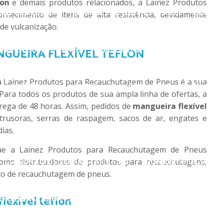
lon
e demais produtos relacionados, a Lainez Produtos
LNZ 026 (S-006)
CARBIDE LNZ 027 (TECTYRES)
CARBI
necimento de itens de alta resistência, devidamente
de vulcanização.
IDE LNZ 030 HIMAPEL
CARBIDE LNZ DW 150
CARBIDE 
NGUEIRA FLEXÍVEL TEFLON
a Lainez Produtos para Recauchutagem de Pneus é a sua
CARBIDE LNZ PL-64 – RETO
CONJUNTO DE RASPA ROBÔ 
 Para todos os produtos de sua ampla linha de ofertas, a
rega de 48 horas. Assim, pedidos de
mangueira flexível
trusoras, serras de raspagem, sacos de ar, engates e
ONJUNTO DE RASPA STAR 3 – FURO DE (32 MM)
CONJUNTO
ias.
 que a Lainez Produtos para Recauchutagem de Pneus
CONJUNTO DE SERRA STAR 5 – 1/2″
CONJUNTO DE SERRA
 como distribuidores de produtos para recauchutagens,
ço de recauchutagem de pneus.
lexível teflon
O DESBASTADOR P/ TORNO DE RASPA
ESPAÇADOR P/ S