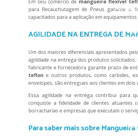
Em seu comércio de
mangueira flexível tef
CARBIDE 
para Recauchutagem de Pneus garante o for
capacitados para a aplicação em equipamentos 
CARB
AGILIDADE NA ENTREGA DE MA
Um dos maiores diferenciais apresentados pel
agilidade na entrega dos produtos solicitados.
fabricante e fornecedora garante prazo de ent
teflon
e outros produtos, como carbides, ex
C
envelopes, são entregues aos clientes em dois d
Essa agilidade na entrega contribui para
conquiste a fidelidade de clientes atuantes
borracharias e empresas que executam o servi
Para saber mais sobre Mangueira f
COP