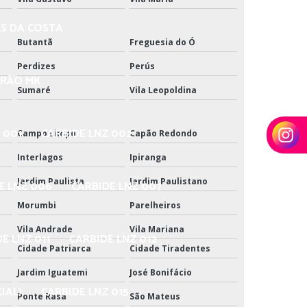
ES DA COSTA
Butantã
Freguesia do Ó
Perdizes
Perús
DRÃO MK
Sumaré
Vila Leopoldina
 001
CARBIDE LNZ 002
Campo Limpo
Capão Redondo
Interlagos
Ipiranga
Jardim Paulista
Jardim Paulistano
E LNZ 006
CARBIDE LNZ 007
Morumbi
Parelheiros
Vila Andrade
Vila Mariana
E LNZ 011
CARBIDE LNZ 012
Cidade Patriarca
Cidade Tiradentes
Jardim Iguatemi
José Bonifácio
IAL)
CARBIDE LNZ 015
Ponte Rasa
São Mateus