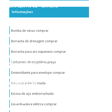
ARA LIMPEZA MS 02 – GATILHO
Informações
A PARA MÁQUINA DE LIMPEZA
Bomba de vácuo comprar
Borracha de drenagem comprar
P-9790 - C/ 2000 RPM
Borracha para aro expansivo comprar
Carboneto de tungstênio preço
EVERSÍVEL PNEUMÁTICA
Desmoldante para envelope comprar
FINO 300MM X 20MM
Escova circular latonada
Escova de aço emborrachada
- CX C/ 50 UNID
Esmerilhadeira elétrica comprar