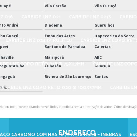
tuapé
Vila Carrão
Vila Curuçá
Z 016
CARBIDE LNZ 021
CARBIDE LNZ 021S
CARBID
nto André
Diadema
Guarulhos
bu Guaçú
Embu das Artes
Itapecerica da Serra
CARBIDE LNZ 024 (PIRULITO)
CARBIDE LNZ COPO RET
apevi
Santana de Parnaíba
Caierias
phaville
Mairiporã
ABC
BIDE LNZ COPO RETO 018 Ø 75X27MM
CARBIDE LNZ COP
raguatatuba
Cubatão
Guarujá
ngaguá
Riviera de São Lourenço
Santos
CARBIDE LNZ COPO RETO 020 Ø 100X37MM
CARBIDE LN
ruíbe
ial ou total, mesmo citando nossos links, é proibida sem a autorização do autor. Crime de violaçã
DISCO DE CORTE ABRASIVO
ENGATE PARA 
ENDEREÇO
AÇO CARBONO COM HASTE 75 X 3/8 H. 1/4 – INEBRAS
ES