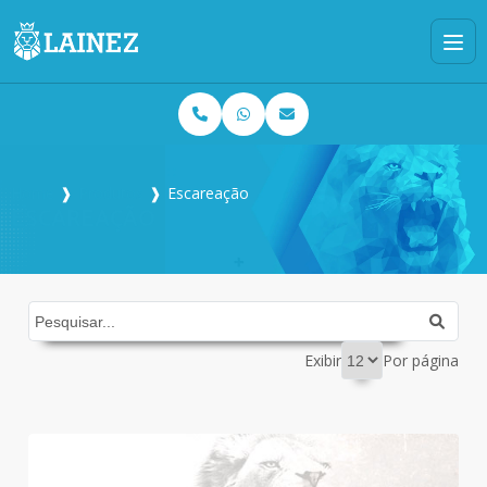
Home
❱
Produtos
❱
Escareação
ESCAREAÇÃO
Exibir
Por página