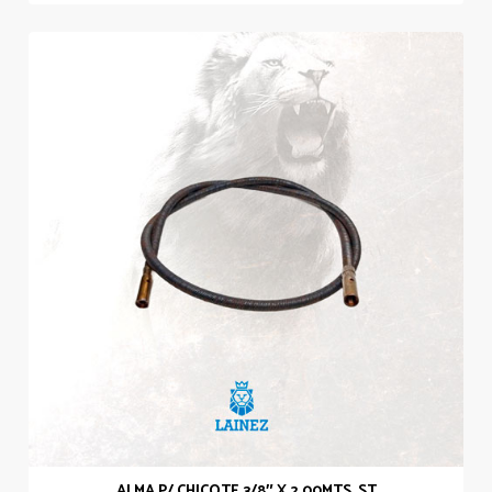
ALMA P/ CHICOTE 3/8″ X 2.00MTS. ST