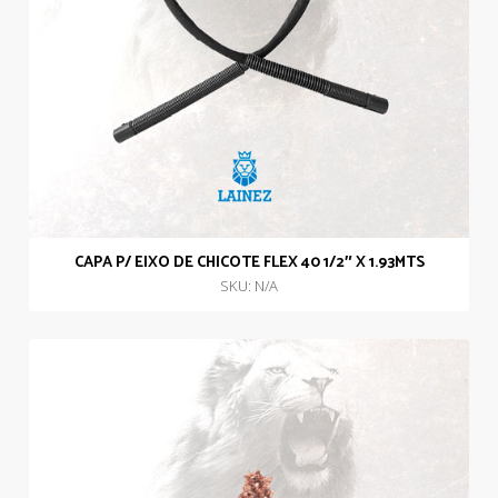
CAPA P/ EIXO DE CHICOTE FLEX 40 1/2″ X 1.93MTS
SKU: N/A