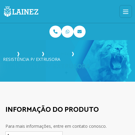
Home
❱
Produtos
❱
Enchimento
❱
RESISTÊNCIA P/ EXTRUSORA
RESISTÊNCIA P/ EXTRUSORA
INFORMAÇÃO DO PRODUTO
Para mais informações, entre em contato conosco.