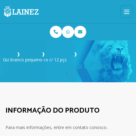
Home
❱
Produtos
❱
Exame Inicial
❱
Giz branco pequeno cx c/ 12 pçs
GIZ BRANCO PEQUENO CX C/ 12 PÇS
INFORMAÇÃO DO PRODUTO
Para mais informações, entre em contato conosco.