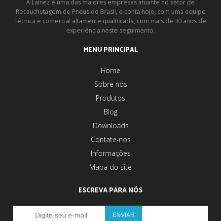
A Lainez é uma das maiores empresas atuante no setor de
Recauchutagem de Pneus do Brasil, e conta hoje, com uma equipe
técnica e comercial altamente qualificada, com mais de 30 anos de
experiência neste seguimento.
MENU PRINCIPAL
Home
Sobre nós
Produtos
Blog
Downloads
Contate-nos
Informações
Mapa do site
ESCREVA PARA NÓS