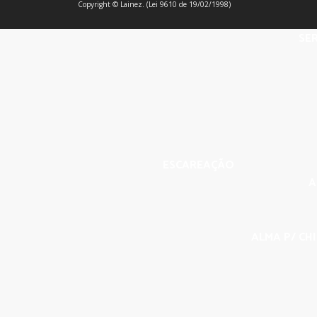
Copyright © Lainez. (Lei 9610 de 19/02/1998)
SER
ESCAREAÇÃO
A
ALMA P/ CHI