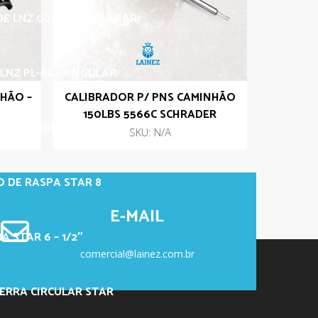
DE LNZ 027 RETO (SULPAR)
LNZ PL-64 – ANGULAR
HÃO –
CALIBRADOR P/ PNS CAMINHÃO
150LBS 5566C SCHRADER
STAR 11 GRANDE
SKU: N/A
 DE RASPA STAR 8
E-MAIL
 STAR 6 – 1/2″
comercial@lainez.com.br
ERRA CIRCULAR STAR