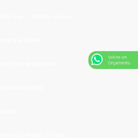
E LNZ 022
CARBIDE LNZ 023
O 017 Ø 52X27MM
Solicite um
Orçamento
O RETO 019 Ø 100X27MM
Z DISCO DE CORTE
CHICOTE
COVA AÇO MANUAL C/ CABO