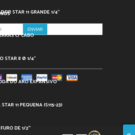
DOR STAR 11 GRANDE 1/4”
 NÓS
ERRAS C/ CABO
 STAR 8 Ø 1/4”
ODA DO ARO EXPANSIVO
 STAR 11 PEQUENA (S115-23)
– FURO DE 1/2″