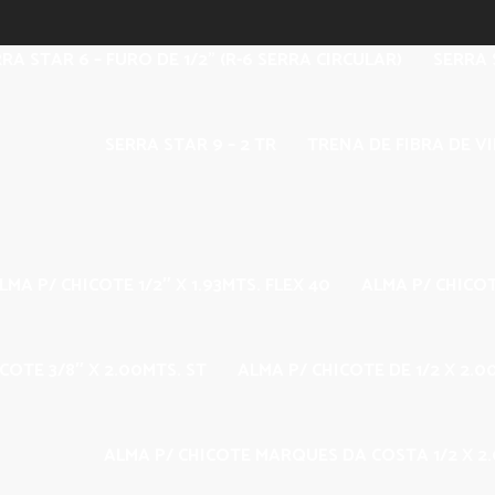
RA STAR 6 – FURO DE 1/2” (R-6 SERRA CIRCULAR)
SERRA S
SERRA STAR 9 – 2 TR
TRENA DE FIBRA DE V
LMA P/ CHICOTE 1/2″ X 1.93MTS. FLEX 40
ALMA P/ CHICOT
COTE 3/8″ X 2.00MTS. ST
ALMA P/ CHICOTE DE 1/2 X 2.
ALMA P/ CHICOTE MARQUES DA COSTA 1/2 X 2