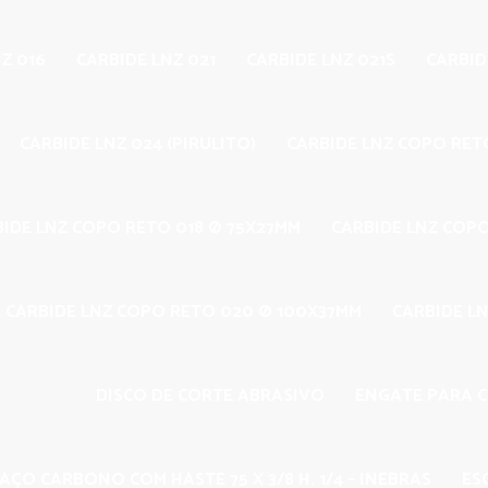
Z 016
CARBIDE LNZ 021
CARBIDE LNZ 021S
CARBID
CARBIDE LNZ 024 (PIRULITO)
CARBIDE LNZ COPO RET
BIDE LNZ COPO RETO 018 Ø 75X27MM
CARBIDE LNZ COP
CARBIDE LNZ COPO RETO 020 Ø 100X37MM
CARBIDE LN
DISCO DE CORTE ABRASIVO
ENGATE PARA 
AÇO CARBONO COM HASTE 75 X 3/8 H. 1/4 – INEBRAS
ES