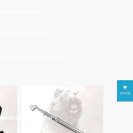
INO 300MM X 20MM
ADA DE LED (SGT-8510)
CADOR DE TINTA P/ PNEUS
iten(s)
ARBIDE LNZ 025 (S-002)