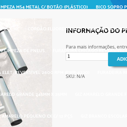
IMPEZA MS4 METAL C/ BOTÃO (PLÁSTICO)
BICO SOPRO P
/8" X 10"
CORDÃO FLUORESCENTE
ESCOVA LATONAD
INFORMAÇÃO DO 
Para mais informações, entr
/ LIMPEZA DE PNEUS
FURADEIRA CHICAGO REVERSÍVEL C
 ELET. REVERSÍVEL 2600 RPM (PWR-4220)
FURADEIRA R
SKU: N/A
MARELO GRANDE 245MM X 25MM
GIZ AMARELO GRANDE 
Z AMARELO PEQUENO CX C/ 12 PÇS
GIZ BRANCO ESCOLAR 