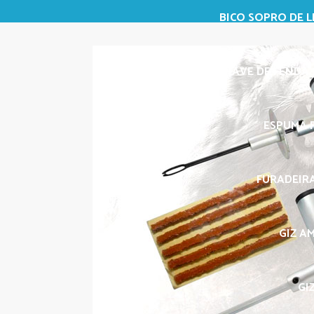
BICO SOPRO DE L
CHAVE DE FENDA 3
ESPUMA P
FURADEIRA
GIZ A
GI