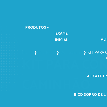
PRODUTOS
EXAME
AL
INICIAL
Home
❱
Produtos
❱
Borracharia
❱
KIT PARA
KIT PARA CO
ALICATE U
CAMINHÃO
BICO SOPRO DE LI