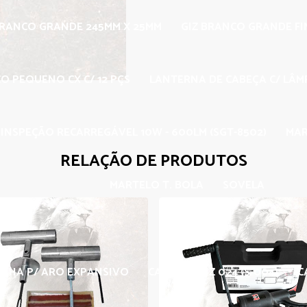
BRANCO GRANDE 245MM X 25MM
GIZ BRANCO GRANDE F
O PEQUENO CX C/ 12 PÇS
LANTERNA DE CABEÇA C/ LÂMP
INSPEÇÃO RECARREGÁVEL 10W - 600LM (SGT-8502)
MAR
RELAÇÃO DE PRODUTOS
MARTELO T. BOLA
SOVELA
CHA P/ ARO EXPANSIVO
CARBIDE LNZ 024 (S-004)
C