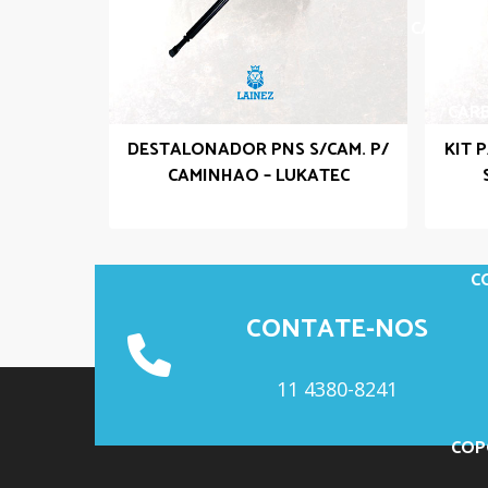
CARBIDE 
CARB
DESTALONADOR PNS S/CAM. P/
KIT 
CAMINHAO – LUKATEC
C
CONTATE-NOS
11 4380-8241
COP