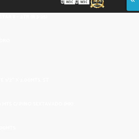
W3C
W3C
TAR 8 – 2TR (R 3-25)
IDRO
E 1/2″ X 2.00MTS. ST
00 MTS C/ PINO SEXTAVADO (MK)
.00MTS