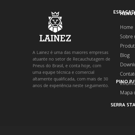
ESPAÇAD
MENU 
Home
Sobre 
Produ
A Lainez é uma das maiores empresas
Blog
atuante no setor de Recauchutagem de
Downl
Pneus do Brasil, e conta hoje, com
uma equipe técnica e comercial
Contat
altamente qualificada, com mais de 30
PINO P/
Infor
anos de experiência neste seguimento.
Mapa d
SERRA STA