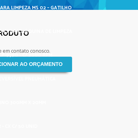
ARA LIMPEZA MS 02 – GATILHO
A PARA MÁQUINA DE LIMPEZA
PRODUTO
e em contato conosco.
P-9790 - C/ 2000 RPM
EVERSÍVEL PNEUMÁTICA
FINO 300MM X 20MM
- CX C/ 50 UNID