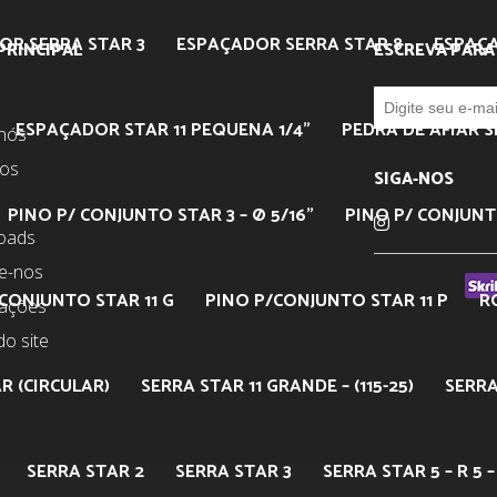
OR SERRA STAR 3
ESPAÇADOR SERRA STAR 8
ESPAÇA
PRINCIPAL
ESCREVA PARA
ESPAÇADOR STAR 11 PEQUENA 1/4”
PEDRA DE AFIAR S
nós
tos
SIGA-NOS
PINO P/ CONJUNTO STAR 3 – Ø 5/16”
PINO P/ CONJUNTO
oads
e-nos
CONJUNTO STAR 11 G
PINO P/CONJUNTO STAR 11 P
R
mações
o site
R (CIRCULAR)
SERRA STAR 11 GRANDE – (115-25)
SERRA
SERRA STAR 2
SERRA STAR 3
SERRA STAR 5 – R 5 