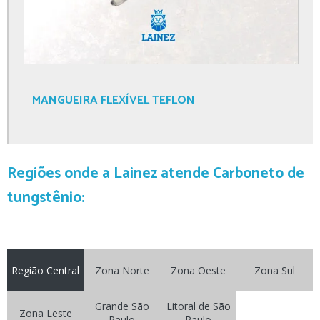
MANGUEIRA FLEXÍVEL TEFLON
Regiões onde a Lainez atende Carboneto de
tungstênio:
Região Central
Zona Norte
Zona Oeste
Zona Sul
Grande São
Litoral de São
Zona Leste
Paulo
Paulo