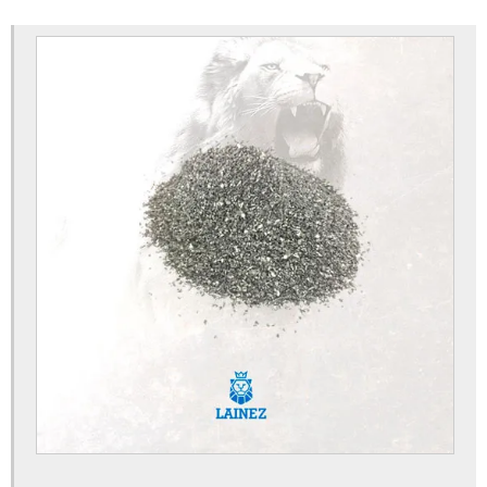
Manchão diagonal
Manchão para pneus comprar
Manchão radial
Mangueira de teflon com trama de aço
Mangueira flexível teflon
Máquina de frisar pneu preço
Saco de ar para autoclave
Saco de ar para matriz
Serra de raspa comprar
Serra de raspa preço
Envelope externo