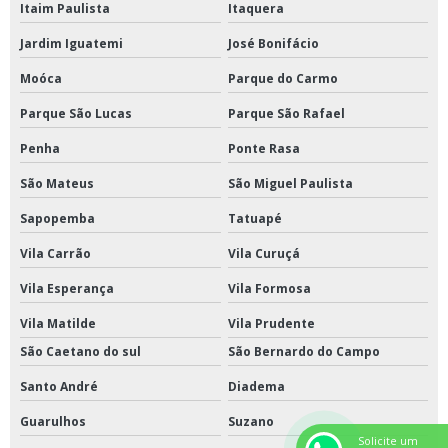
Itaim Paulista
Itaquera
Jardim Iguatemi
José Bonifácio
Moóca
Parque do Carmo
Parque São Lucas
Parque São Rafael
Penha
Ponte Rasa
São Mateus
São Miguel Paulista
Sapopemba
Tatuapé
Vila Carrão
Vila Curuçá
Vila Esperança
Vila Formosa
Vila Matilde
Vila Prudente
São Caetano do sul
São Bernardo do Campo
Santo André
Diadema
Guarulhos
Suzano
Solicite um