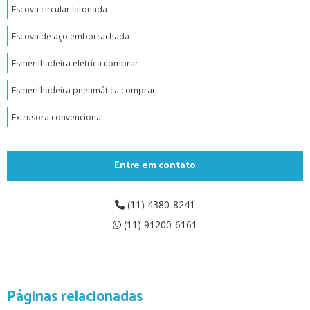
Escova circular latonada
Escova de aço emborrachada
Esmerilhadeira elétrica comprar
Esmerilhadeira pneumática comprar
Extrusora convencional
Extrusora digital comprar
Entre em contato
Filme plástico polipropileno
Filme polipropileno perfurado comprar
(11) 4380-8241
(11) 91200-6161
Fornecedores de produtos para borracharia
Furadeira pneumática preço
Grampeador pneumático preço
Páginas relacionadas
Lâmina de frisar pneu