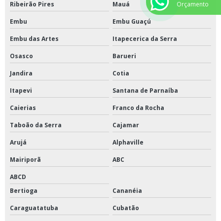
Ribeirão Pires
Mauá
Orçamento
Embu
Embu Guaçú
Embu das Artes
Itapecerica da Serra
Osasco
Barueri
Jandira
Cotia
Itapevi
Santana de Parnaíba
Caierias
Franco da Rocha
Taboão da Serra
Cajamar
Arujá
Alphaville
Mairiporã
ABC
ABCD
Bertioga
Cananéia
Caraguatatuba
Cubatão