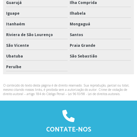
Guarujá
Ilha Comprida
Iguape
Ilhabela
Itanhaém
Mongaguá
Riviera de São Lourenço
Santos
São Vicente
Praia Grande
Ubatuba
São Sebastião
Peruíbe
O conteúdo do texto desta página é de direito reservado. Sua reprodução, parcial ou total,
mesmo citando nossos links, é proibida sem a autorização do autor. Crime de violação de
direito autoral – artigo 184 do Código Penal –
Lei 9610/98 - Lei de direitos autorais
.
CONTATE-NOS