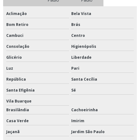
Aclimação
Bela Vista
Bom Retiro
Brás
Cambuci
Centro
Consolação
Higienópolis
Glicério
Liberdade
Luz
Pari
República
Santa Cecília
Santa Efigênia
Sé
Vila Buarque
Brasilândia
Cachoeirinha
Casa Verde
Imirim
Jaçanã
Jardim São Paulo