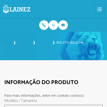
Home
❱
Produtos
❱
Conserto
❱
ROLETE AGULHA
ROLETE AGULHA
INFORMAÇÃO DO PRODUTO
Para mais informações, entre em contato conosco.
Modelo / Tamanho