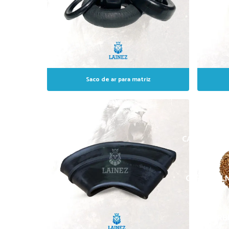
Saco de ar para matriz
CAPA P
CARBIDE LN
CARBIDE L
CARBI