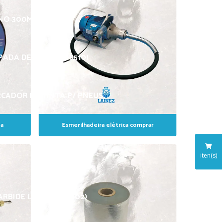
INO 300MM X 20MM
ADA DE LED (SGT-8510)
CADOR DE TINTA P/ PNEUS
da
Esmerilhadeira elétrica comprar
iten(s)
ARBIDE LNZ 025 (S-002)