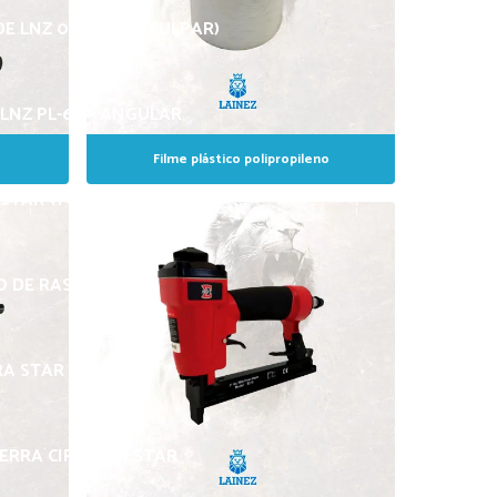
DE LNZ 027 RETO (SULPAR)
LNZ PL-64 – ANGULAR
Filme plástico polipropileno
STAR 11 GRANDE
 DE RASPA STAR 8
 STAR 6 – 1/2″
ERRA CIRCULAR STAR