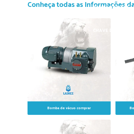
Conheça todas as Informações da
BICO SOPRO DE L
CHAVE DE FENDA 3
ESPUMA P
FURADEIRA
GIZ A
Bomba de vácuo comprar
Bo
GI