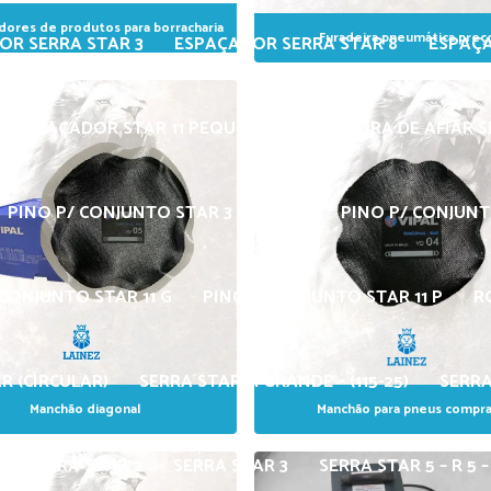
ores de produtos para borracharia
Furadeira pneumática preç
OR SERRA STAR 3
ESPAÇADOR SERRA STAR 8
ESPAÇA
ESPAÇADOR STAR 11 PEQUENA 1/4”
PEDRA DE AFIAR S
PINO P/ CONJUNTO STAR 3 – Ø 5/16”
PINO P/ CONJUNTO
CONJUNTO STAR 11 G
PINO P/CONJUNTO STAR 11 P
R
R (CIRCULAR)
SERRA STAR 11 GRANDE – (115-25)
SERRA
Manchão diagonal
Manchão para pneus compra
SERRA STAR 2
SERRA STAR 3
SERRA STAR 5 – R 5 