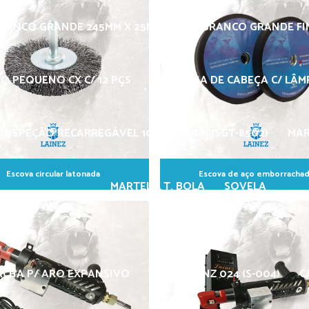
BRANCO GRANDE 245MM X 25MM
GIZ BRANCO GRANDE F
O PEQUENO CX C/ 12 PÇS
LANTERNA DE CABEÇA C/ LÂMP
INSPEÇÃO RECARREGÁVEL 10W - 600LM (SGT-8502)
MAR
Escova circular latonada
Escova de aço emborracha
MARTELO T. BOLA
SOVELA
CHA P/ ARO EXPANSIVO
CARBIDE LNZ 024 (S-004)
C