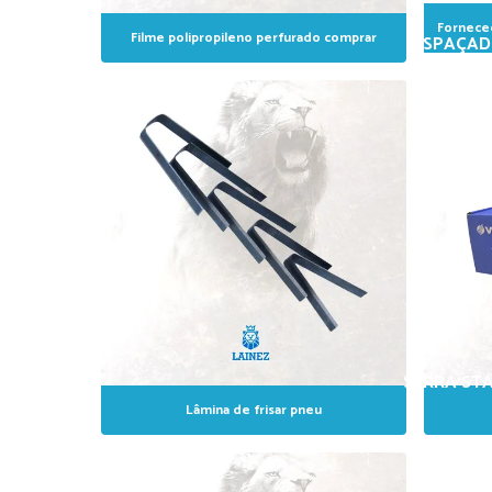
Forneced
Filme polipropileno perfurado comprar
ESPAÇAD
PINO P/
SERRA STA
Lâmina de frisar pneu