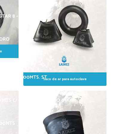
TAR 8 – 2TR (R 3-25)
IDRO
ço
E 1/2″ X 2.00MTS. ST
Saco de ar para autoclave
00 MTS C/ PINO SEXTAVADO (MK)
.00MTS