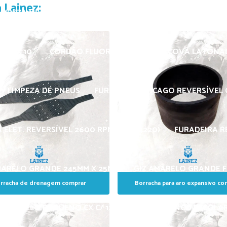
 Lainez:
IMPEZA MS4 METAL C/ BOTÃO (PLÁSTICO)
BICO SOPRO P
/8" X 10"
CORDÃO FLUORESCENTE
ESCOVA LATONAD
/ LIMPEZA DE PNEUS
FURADEIRA CHICAGO REVERSÍVEL C
 ELET. REVERSÍVEL 2600 RPM (PWR-4220)
FURADEIRA R
MARELO GRANDE 245MM X 25MM
GIZ AMARELO GRANDE 
rracha de drenagem comprar
Borracha para aro expansivo co
Z AMARELO PEQUENO CX C/ 12 PÇS
GIZ BRANCO ESCOLAR 