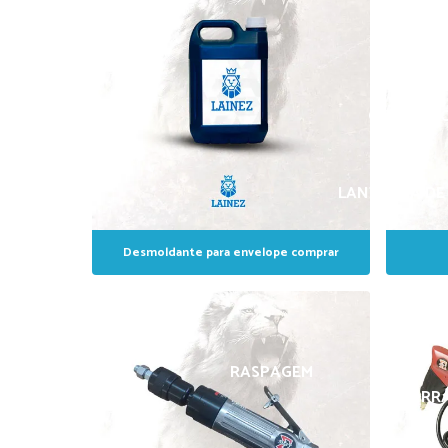
GIZ 
GIZ BRANC
LANTERNA DE 
Desmoldante para envelope comprar
RASPAGEM
BORRA