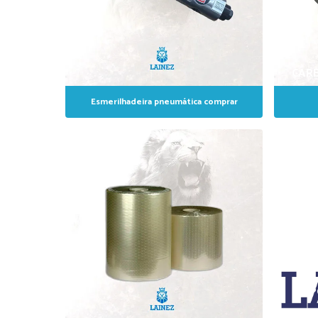
CARBIDE 
CARB
Esmerilhadeira pneumática comprar
C
COP