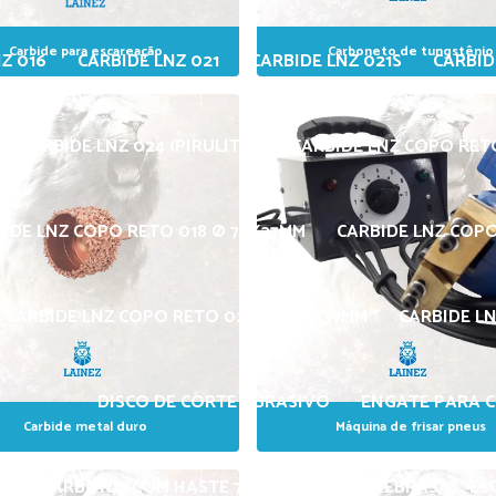
Carbide para escareação
Carboneto de tungstênio
Z 016
CARBIDE LNZ 021
CARBIDE LNZ 021S
CARBID
CARBIDE LNZ 024 (PIRULITO)
CARBIDE LNZ COPO RET
BIDE LNZ COPO RETO 018 Ø 75X27MM
CARBIDE LNZ COP
CARBIDE LNZ COPO RETO 020 Ø 100X37MM
CARBIDE LN
DISCO DE CORTE ABRASIVO
ENGATE PARA 
Carbide metal duro
Máquina de frisar pneus
AÇO CARBONO COM HASTE 75 X 3/8 H. 1/4 – INEBRAS
ES