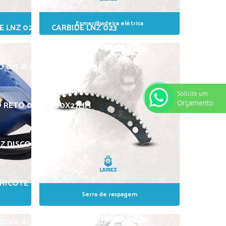
Esmerilhadeira elétrica
E LNZ 022
CARBIDE LNZ 023
O 017 Ø 52X27MM
Solicite um
Orçamento
O RETO 019 Ø 100X27MM
Z DISCO DE CORTE
CHICOTE
Serra de raspagem
COVA AÇO MANUAL C/ CABO