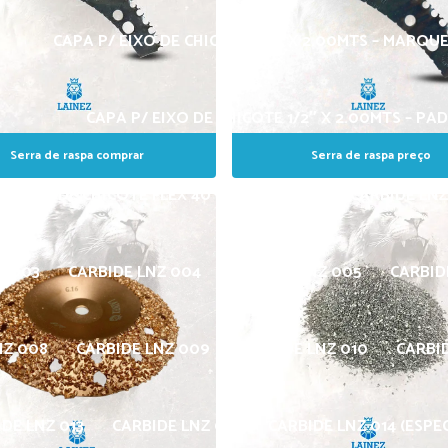
CAPA P/ EIXO DE CHICOTE 1/2″ X 2.00MTS – MARQU
CAPA P/ EIXO DE CHICOTE 1/2″ X 2.00MTS – PA
Serra de raspa comprar
Serra de raspa preço
/ EIXO DE CHICOTE FLEX 40 1/2″ X 1.93MTS
CARBIDE LNZ
Z 003
CARBIDE LNZ 004
CARBIDE LNZ 005
CARBID
NZ 008
CARBIDE LNZ 009
CARBIDE LNZ 010
CARBID
DE LNZ 013
CARBIDE LNZ 014
CARBIDE LNZ 014 (ESPEC