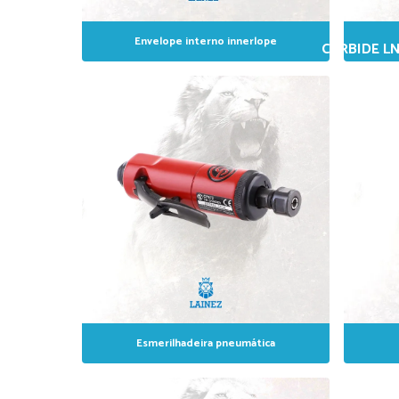
Envelope interno innerlope
CARBIDE LN
CAR
Esmerilhadeira pneumática
ESCOVA 