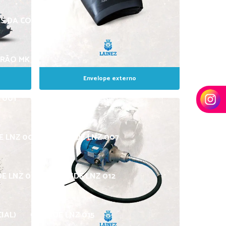
ES DA COSTA
DRÃO MK
Envelope externo
 001
CARBIDE LNZ 002
E LNZ 006
CARBIDE LNZ 007
E LNZ 011
CARBIDE LNZ 012
IAL)
CARBIDE LNZ 015