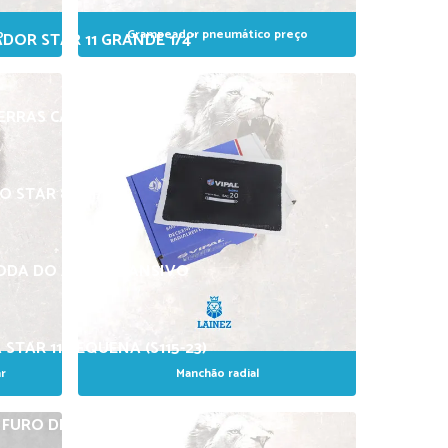
o
Grampeador pneumático preço
DOR STAR 11 GRANDE 1/4”
ERRAS C/ CABO
 STAR 8 Ø 1/4”
ODA DO ARO EXPANSIVO
 STAR 11 PEQUENA (S115-23)
r
Manchão radial
– FURO DE 1/2″