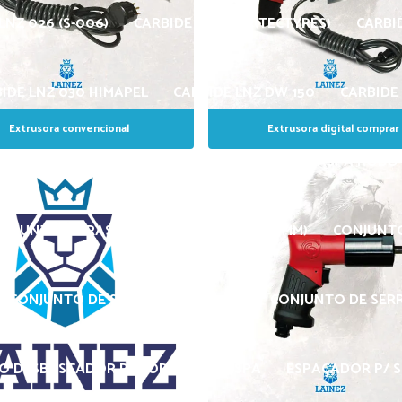
LNZ 026 (S-006)
CARBIDE LNZ 027 (TECTYRES)
CARBI
IDE LNZ 030 HIMAPEL
CARBIDE LNZ DW 150
CARBIDE 
Extrusora convencional
Extrusora digital comprar
CARBIDE LNZ PL-64 – RETO
CONJUNTO DE RASPA ROBÔ 
ONJUNTO DE RASPA STAR 3 – FURO DE (32 MM)
CONJUNTO
CONJUNTO DE SERRA STAR 5 – 1/2″
CONJUNTO DE SERRA
O DESBASTADOR P/ TORNO DE RASPA
ESPAÇADOR P/ S