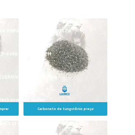
ARA LIMPEZA MS 02 – GATILHO
A PARA MÁQUINA DE LIMPEZA
P-9790 - C/ 2000 RPM
EVERSÍVEL PNEUMÁTICA
FINO 300MM X 20MM
mprar
Carboneto de tungstênio preço
- CX C/ 50 UNID