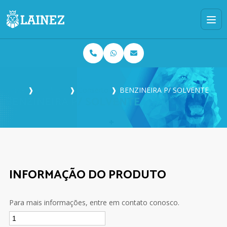
Home
❱
Produtos
❱
Conserto
❱
BENZINEIRA P/ SOLVENTE
BENZINEIRA P/ SOLVENTE
INFORMAÇÃO DO PRODUTO
Para mais informações, entre em contato conosco.