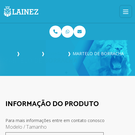
Home
❱
Produtos
❱
Cobertura
❱
MARTELO DE BORRACHA
MARTELO DE BORRACHA
INFORMAÇÃO DO PRODUTO
Para mais informações entre em contato conosco
Modelo / Tamanho