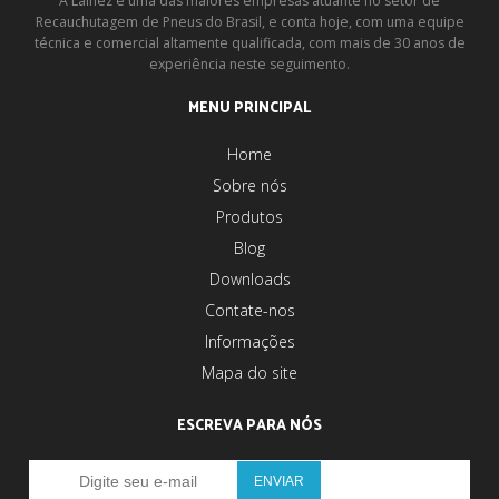
A Lainez é uma das maiores empresas atuante no setor de
Recauchutagem de Pneus do Brasil, e conta hoje, com uma equipe
técnica e comercial altamente qualificada, com mais de 30 anos de
experiência neste seguimento.
MENU PRINCIPAL
Home
Sobre nós
Produtos
Blog
Downloads
Contate-nos
Informações
Mapa do site
ESCREVA PARA NÓS