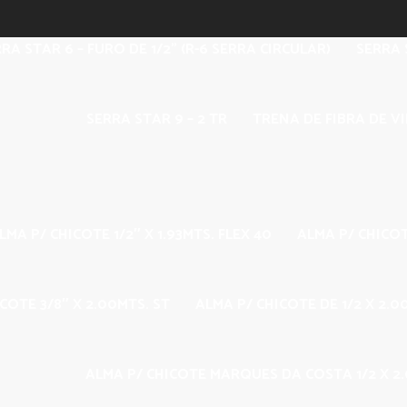
RA STAR 6 – FURO DE 1/2” (R-6 SERRA CIRCULAR)
SERRA S
SERRA STAR 9 – 2 TR
TRENA DE FIBRA DE V
LMA P/ CHICOTE 1/2″ X 1.93MTS. FLEX 40
ALMA P/ CHICOT
COTE 3/8″ X 2.00MTS. ST
ALMA P/ CHICOTE DE 1/2 X 2.
ALMA P/ CHICOTE MARQUES DA COSTA 1/2 X 2