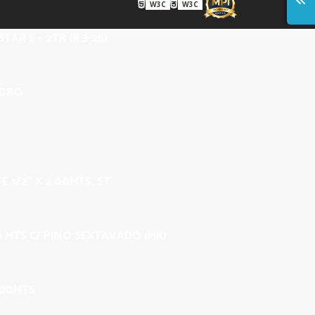
W3C
W3C
TAR 8 – 2TR (R 3-25)
IDRO
E 1/2″ X 2.00MTS. ST
00 MTS C/ PINO SEXTAVADO (MK)
.00MTS