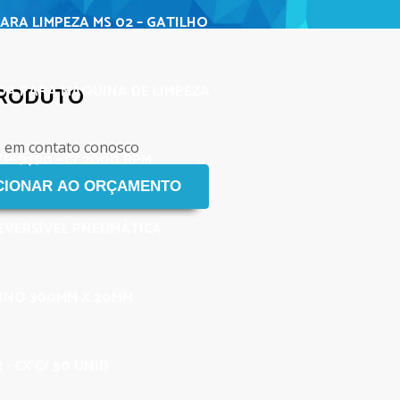
ARA LIMPEZA MS 02 – GATILHO
A PARA MÁQUINA DE LIMPEZA
PRODUTO
e em contato conosco
P-9790 - C/ 2000 RPM
EVERSÍVEL PNEUMÁTICA
FINO 300MM X 20MM
- CX C/ 50 UNID