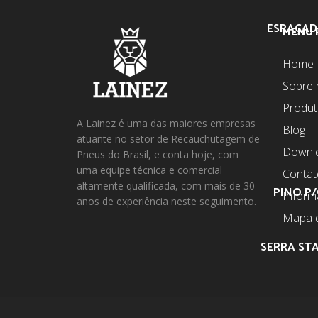
ESPAÇAD
MENU 
Home
Sobre 
Produ
A Lainez é uma das maiores empresas
Blog
atuante no setor de Recauchutagem de
Downl
Pneus do Brasil, e conta hoje, com
uma equipe técnica e comercial
Contat
altamente qualificada, com mais de 30
PINO P/
Infor
anos de experiência neste seguimento.
Mapa d
SERRA STA