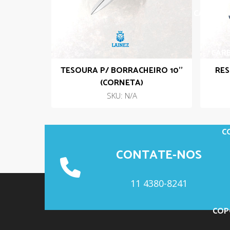
CARBIDE 
CARB
TESOURA P/ BORRACHEIRO 10’’
RES
(CORNETA)
SKU: N/A
C
CONTATE-NOS
11 4380-8241
COP