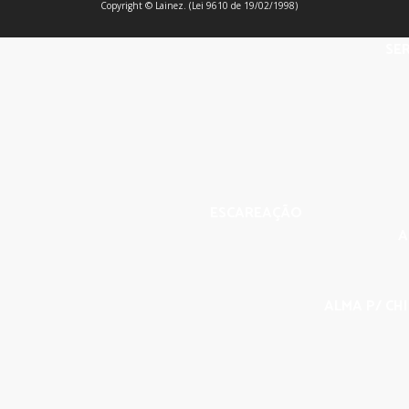
Copyright © Lainez. (Lei 9610 de 19/02/1998)
SER
ESCAREAÇÃO
A
ALMA P/ CHI