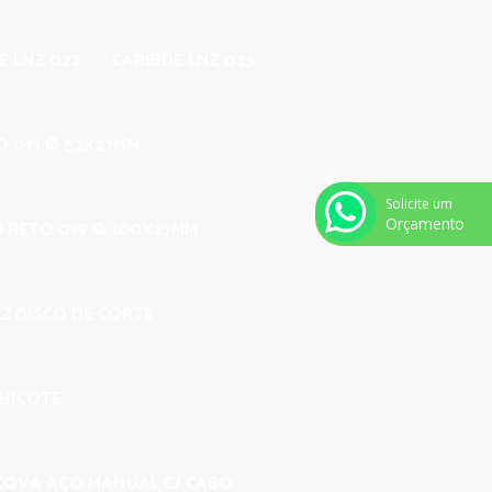
E LNZ 022
CARBIDE LNZ 023
O 017 Ø 52X27MM
Solicite um
Orçamento
O RETO 019 Ø 100X27MM
Z DISCO DE CORTE
CHICOTE
COVA AÇO MANUAL C/ CABO