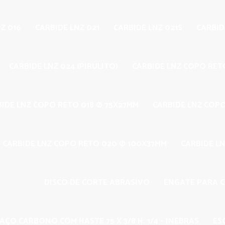
Z 016
CARBIDE LNZ 021
CARBIDE LNZ 021S
CARBID
CARBIDE LNZ 024 (PIRULITO)
CARBIDE LNZ COPO RET
BIDE LNZ COPO RETO 018 Ø 75X27MM
CARBIDE LNZ COP
CARBIDE LNZ COPO RETO 020 Ø 100X37MM
CARBIDE LN
DISCO DE CORTE ABRASIVO
ENGATE PARA 
AÇO CARBONO COM HASTE 75 X 3/8 H. 1/4 – INEBRAS
ES