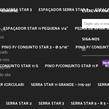
OR SERRA STAR 3
ESPAÇADOR SERRA STAR 8
ESPAÇA
PRINCIPAL
ESCREVA PARA
ESPAÇADOR STAR 11 PEQUENA 1/4”
PEDRA DE AFIAR S
nós
tos
SIGA-NOS
PINO P/ CONJUNTO STAR 3 – Ø 5/16”
PINO P/ CONJUNTO
oads
e-nos
CONJUNTO STAR 11 G
PINO P/CONJUNTO STAR 11 P
R
mações
o site
R (CIRCULAR)
SERRA STAR 11 GRANDE – (115-25)
SERRA
SERRA STAR 2
SERRA STAR 3
SERRA STAR 5 – R 5 