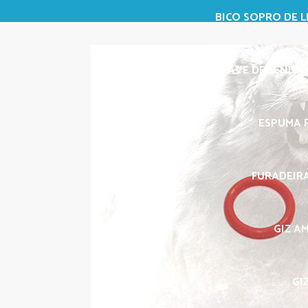
BICO SOPRO DE L
CHAVE DE FENDA 3
ESPUMA P
FURADEIRA
GIZ A
GI