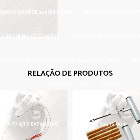
BRANCO GRANDE 245MM X 25MM
GIZ BRANCO GRANDE F
O PEQUENO CX C/ 12 PÇS
LANTERNA DE CABEÇA C/ LÂMP
INSPEÇÃO RECARREGÁVEL 10W - 600LM (SGT-8502)
MAR
RELAÇÃO DE PRODUTOS
MARTELO T. BOLA
SOVELA
CHA P/ ARO EXPANSIVO
CARBIDE LNZ 024 (S-004)
C