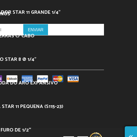
DOR STAR 11 GRANDE 1/4”
 NÓS
ERRAS C/ CABO
 STAR 8 Ø 1/4”
ODA DO ARO EXPANSIVO
 STAR 11 PEQUENA (S115-23)
– FURO DE 1/2″