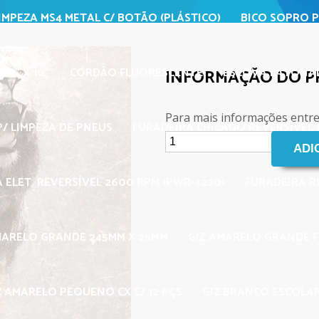
IMPEZA MS4 METAL C/ BOTÃO (PLÁSTICO)
BICO SOPRO P
/8" X 10"
CORDÃO FLUORESCENTE
ESCOVA LATONAD
INFORMAÇÃO DO 
Para mais informações entr
/ LIMPEZA DE PNEUS
FURADEIRA CHICAGO REVERSÍVEL C
 ELET. REVERSÍVEL 2600 RPM (PWR-4220)
FURADEIRA R
MARELO GRANDE 245MM X 25MM
GIZ AMARELO GRANDE 
Z AMARELO PEQUENO CX C/ 12 PÇS
GIZ BRANCO ESCOLAR 