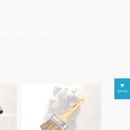
INO 300MM X 20MM
ADA DE LED (SGT-8510)
CADOR DE TINTA P/ PNEUS
iten(s)
ARBIDE LNZ 025 (S-002)