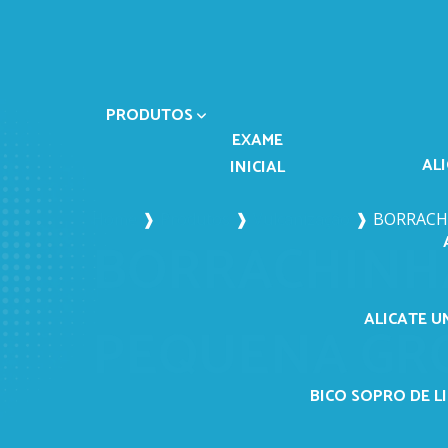
PRODUTOS
EXAME
AL
INICIAL
Home
❱
Produtos
❱
Vulcanização
❱
BORRACHI
BORRACHINHA
ALICATE U
PEQUENA GR
BICO SOPRO DE LI