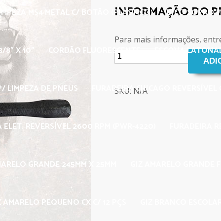
INFORMAÇÃO DO 
IMPEZA MS4 METAL C/ BOTÃO (PLÁSTICO)
BICO SOPRO P
Para mais informações, entr
/8" X 10"
CORDÃO FLUORESCENTE
ESCOVA LATONAD
/ LIMPEZA DE PNEUS
FURADEIRA CHICAGO REVERSÍVEL C
SKU: N/A
 ELET. REVERSÍVEL 2600 RPM (PWR-4220)
FURADEIRA R
MARELO GRANDE 245MM X 25MM
GIZ AMARELO GRANDE 
Z AMARELO PEQUENO CX C/ 12 PÇS
GIZ BRANCO ESCOLAR 