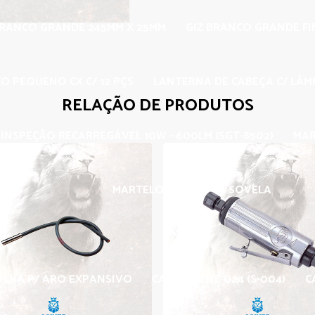
BRANCO GRANDE 245MM X 25MM
GIZ BRANCO GRANDE F
O PEQUENO CX C/ 12 PÇS
LANTERNA DE CABEÇA C/ LÂMP
RELAÇÃO DE PRODUTOS
INSPEÇÃO RECARREGÁVEL 10W - 600LM (SGT-8502)
MAR
MARTELO T. BOLA
SOVELA
CHA P/ ARO EXPANSIVO
CARBIDE LNZ 024 (S-004)
C