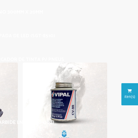
INO 300MM X 20MM
ADA DE LED (SGT-8510)
CADOR DE TINTA P/ PNEUS
iten(s)
ARBIDE LNZ 025 (S-002)