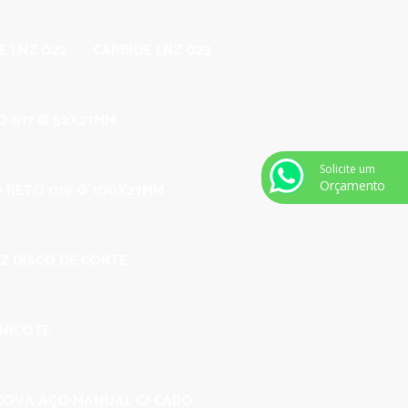
E LNZ 022
CARBIDE LNZ 023
O 017 Ø 52X27MM
Solicite um
Orçamento
O RETO 019 Ø 100X27MM
Z DISCO DE CORTE
CHICOTE
COVA AÇO MANUAL C/ CABO