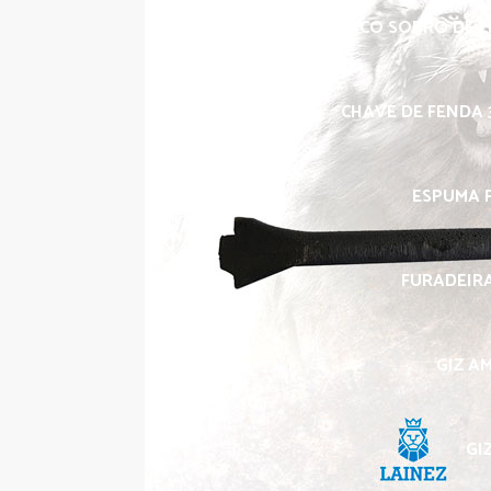
BICO SOPRO DE L
CHAVE DE FENDA 3
ESPUMA P
FURADEIRA
GIZ A
GI