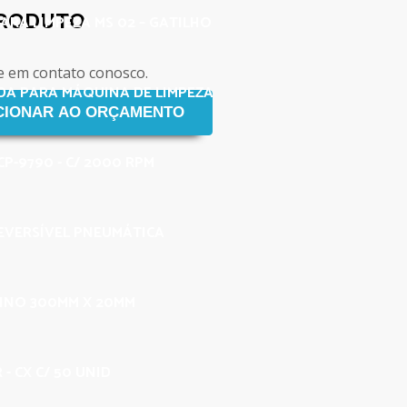
PRODUTO
ARA LIMPEZA MS 02 – GATILHO
e em contato conosco.
A PARA MÁQUINA DE LIMPEZA
P-9790 - C/ 2000 RPM
EVERSÍVEL PNEUMÁTICA
FINO 300MM X 20MM
- CX C/ 50 UNID