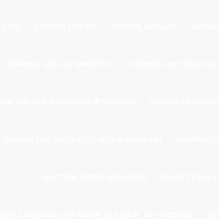
Z 016
CARBIDE LNZ 021
CARBIDE LNZ 021S
CARBID
CARBIDE LNZ 024 (PIRULITO)
CARBIDE LNZ COPO RET
BIDE LNZ COPO RETO 018 Ø 75X27MM
CARBIDE LNZ COP
CARBIDE LNZ COPO RETO 020 Ø 100X37MM
CARBIDE LN
DISCO DE CORTE ABRASIVO
ENGATE PARA 
AÇO CARBONO COM HASTE 75 X 3/8 H. 1/4 – INEBRAS
ES