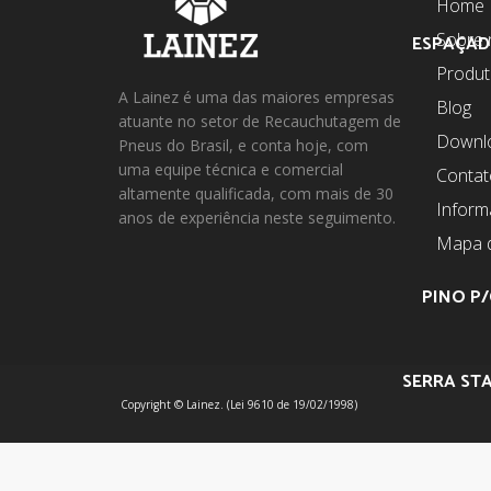
Home
Sobre 
ESPAÇAD
Produ
A Lainez é uma das maiores empresas
Blog
atuante no setor de Recauchutagem de
Downl
Pneus do Brasil, e conta hoje, com
uma equipe técnica e comercial
Contat
altamente qualificada, com mais de 30
Infor
anos de experiência neste seguimento.
Mapa d
PINO P/
SERRA STA
Copyright © Lainez. (Lei 9610 de 19/02/1998)