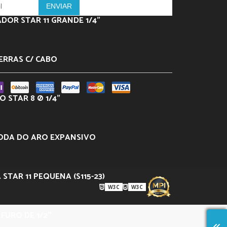
DOR STAR 11 GRANDE 1/4”
ERRAS C/ CABO
 STAR 8 Ø 1/4”
ODA DO ARO EXPANSIVO
 STAR 11 PEQUENA (S115-23)
W3C
W3C
– FURO DE 1/2″