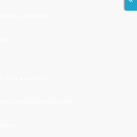
TAR 8 – 2TR (R 3-25)
IDRO
E 1/2″ X 2.00MTS. ST
00 MTS C/ PINO SEXTAVADO (MK)
.00MTS