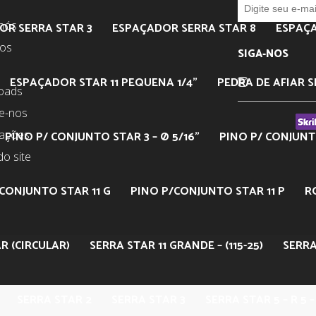
nós
OR SERRA STAR 3
ESPAÇADOR SERRA STAR 8
ESPAÇA
tos
SIGA-NOS
ESPAÇADOR STAR 11 PEQUENA 1/4”
PEDRA DE AFIAR S
oads
e-nos
mações
PINO P/ CONJUNTO STAR 3 – Ø 5/16”
PINO P/ CONJUNTO
o site
CONJUNTO STAR 11 G
PINO P/CONJUNTO STAR 11 P
R
R (CIRCULAR)
SERRA STAR 11 GRANDE – (115-25)
SERRA
SERRA STAR 2
SERRA STAR 3
SERRA STAR 5 – R 5 