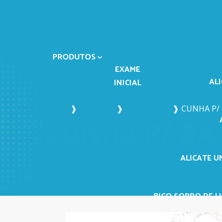
PRODUTOS
EXAME
AL
INICIAL
Home
❱
Produtos
❱
Borracharia
❱
CUNHA P/
CUNHA P/ BA
ALICATE U
BICO SOPRO DE LI