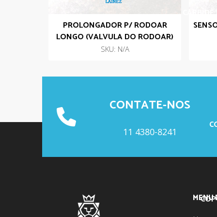
CARBIDE 
PROLONGADOR P/ RODOAR
SENSO
LONGO (VALVULA DO RODOAR)
CARB
SKU: N/A
CONTATE-NOS
C
11 4380-8241
MENU 
COP