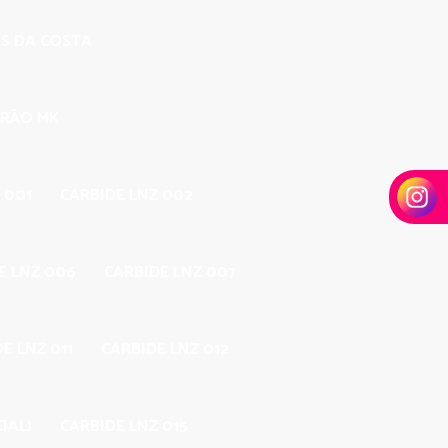
ES DA COSTA
DRÃO MK
 001
CARBIDE LNZ 002
E LNZ 006
CARBIDE LNZ 007
E LNZ 011
CARBIDE LNZ 012
IAL)
CARBIDE LNZ 015