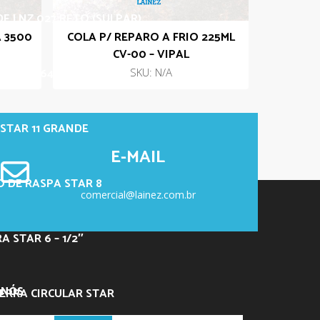
DE LNZ 027 RETO (SULPAR)
 3500
COLA P/ REPARO A FRIO 225ML
CV-00 – VIPAL
LNZ PL-64 – ANGULAR
SKU: N/A
STAR 11 GRANDE
E-MAIL
 DE RASPA STAR 8
comercial@lainez.com.br
 STAR 6 – 1/2″
 NÓS
ERRA CIRCULAR STAR