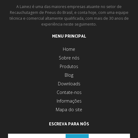
A Lainez é uma das maiores empresas atuante no setor de
Recauchutagem de Pneus do Brasil, e conta hoje, com uma equipe
técnica e comercial altamente qualificada, com mais de 30 anos de
experiência neste seguimento.
MENU PRINCIPAL
Home
Sobre nós
Produtos
Blog
Downloads
Contate-nos
Informações
Mapa do site
ESCREVA PARA NÓS