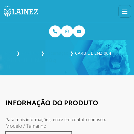
Home
❱
Produtos
❱
Escareação
❱
CARBIDE LNZ 004
CARBIDE LNZ 004
INFORMAÇÃO DO PRODUTO
Para mais informações, entre em contato conosco.
Modelo / Tamanho