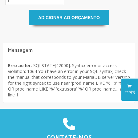
Mensagem
Erro ao ler:
SQLSTATE[42000]: Syntax error or access
violation: 1064 You have an error in your SQL syntax; check
the manual that corresponds to your MariaDB server version
for the right syntax to use near 'prod_name LIKE '%' 'p' '%'
OR prod_name LIKE '%' 'extrusora' '%' OR prod_name...' at
iten(s)
line 1