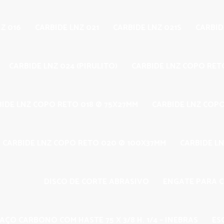
Z 016
CARBIDE LNZ 021
CARBIDE LNZ 021S
CARBID
CARBIDE LNZ 024 (PIRULITO)
CARBIDE LNZ COPO RET
BIDE LNZ COPO RETO 018 Ø 75X27MM
CARBIDE LNZ COP
CARBIDE LNZ COPO RETO 020 Ø 100X37MM
CARBIDE LN
DISCO DE CORTE ABRASIVO
ENGATE PARA 
AÇO CARBONO COM HASTE 75 X 3/8 H. 1/4 – INEBRAS
ES