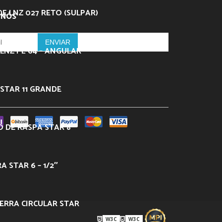
DE LNZ 027 RETO (SULPAR)
 NÓS
LNZ PL-64 – ANGULAR
STAR 11 GRANDE
 DE RASPA STAR 8
 STAR 6 – 1/2″
ERRA CIRCULAR STAR
W3C
W3C