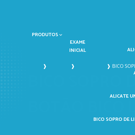
PRODUTOS
EXAME
AL
INICIAL
Home
❱
Produtos
❱
Exame Inicial
❱
BICO SOP
BICO SOPRO D
ALICATE U
BOTÃO BICO
BICO SOPRO DE LI