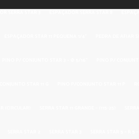
OR SERRA STAR 3
ESPAÇADOR SERRA STAR 8
ESPAÇA
ESPAÇADOR STAR 11 PEQUENA 1/4”
PEDRA DE AFIAR S
PINO P/ CONJUNTO STAR 3 – Ø 5/16”
PINO P/ CONJUNTO
CONJUNTO STAR 11 G
PINO P/CONJUNTO STAR 11 P
R
R (CIRCULAR)
SERRA STAR 11 GRANDE – (115-25)
SERRA
SERRA STAR 2
SERRA STAR 3
SERRA STAR 5 – R 5 