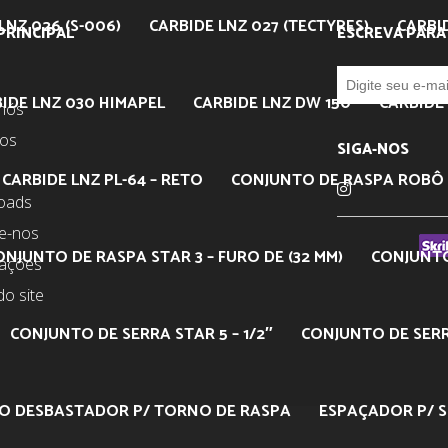
LNZ 026 (S-006)
CARBIDE LNZ 027 (TECTYRES)
CARBI
PRINCIPAL
ESCREVA PARA
IDE LNZ 030 HIMAPEL
CARBIDE LNZ DW 150
CARBIDE 
nós
tos
SIGA-NOS
CARBIDE LNZ PL-64 – RETO
CONJUNTO DE RASPA ROBÔ 
oads
e-nos
ONJUNTO DE RASPA STAR 3 – FURO DE (32 MM)
CONJUNTO
mações
o site
CONJUNTO DE SERRA STAR 5 – 1/2″
CONJUNTO DE SERRA
O DESBASTADOR P/ TORNO DE RASPA
ESPAÇADOR P/ S