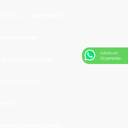
E LNZ 022
CARBIDE LNZ 023
O 017 Ø 52X27MM
Solicite um
Orçamento
O RETO 019 Ø 100X27MM
Z DISCO DE CORTE
CHICOTE
COVA AÇO MANUAL C/ CABO