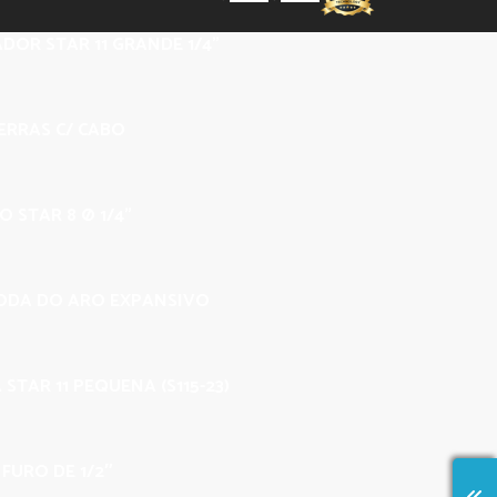
DOR STAR 11 GRANDE 1/4”
ERRAS C/ CABO
 STAR 8 Ø 1/4”
ODA DO ARO EXPANSIVO
 STAR 11 PEQUENA (S115-23)
– FURO DE 1/2″