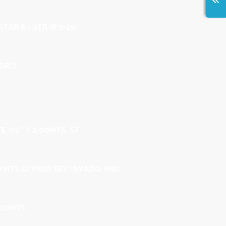
TAR 8 – 2TR (R 3-25)
IDRO
E 1/2″ X 2.00MTS. ST
00 MTS C/ PINO SEXTAVADO (MK)
.00MTS