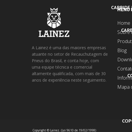
CARBIDE 
MENU 
Home
CARB
Sobre 
Produ
A Lainez é uma das maiores empresas
Blog
atuante no setor de Recauchutagem de
Downl
Pneus do Brasil, e conta hoje, com
uma equipe técnica e comercial
Contat
altamente qualificada, com mais de 30
C
Infor
anos de experiência neste seguimento.
Mapa d
COP
Copyright © Lainez. (Lei 9610 de 19/02/1998)