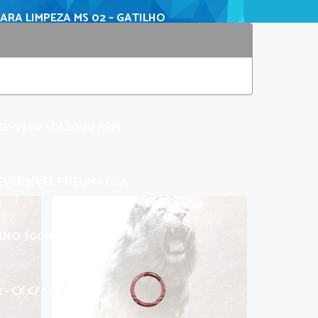
ARA LIMPEZA MS 02 – GATILHO
A PARA MÁQUINA DE LIMPEZA
P-9790 - C/ 2000 RPM
EVERSÍVEL PNEUMÁTICA
FINO 300MM X 20MM
- CX C/ 50 UNID