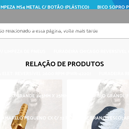
IMPEZA MS4 METAL C/ BOTÃO (PLÁSTICO)
BICO SOPRO P
/8" X 10"
CORDÃO FLUORESCENTE
ESCOVA LATONAD
 relacionado a esta página, volte mais tarde
/ LIMPEZA DE PNEUS
FURADEIRA CHICAGO REVERSÍVEL C
RELAÇÃO DE PRODUTOS
 ELET. REVERSÍVEL 2600 RPM (PWR-4220)
FURADEIRA R
MARELO GRANDE 245MM X 25MM
GIZ AMARELO GRANDE 
Z AMARELO PEQUENO CX C/ 12 PÇS
GIZ BRANCO ESCOLAR 