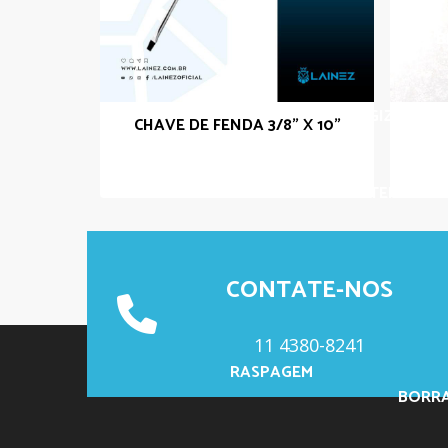
GIZ 
GIZ BRANC
CHAVE DE FENDA 3/8" X 10"
LANTERNA DE 
CONTATE-NOS
11 4380-8241
RASPAGEM
BORRA